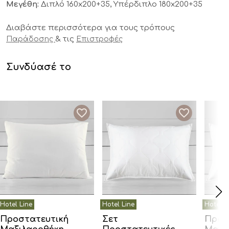
Μεγέθη:
Διπλό 160x200+35, Υπέρδιπλο 180x200+35
Διαβάστε περισσότερα για τους τρόπους
& τις
Παράδοσης
Επιστροφές
Συνδύασέ το
Προστατευτική
Σετ
Προσ