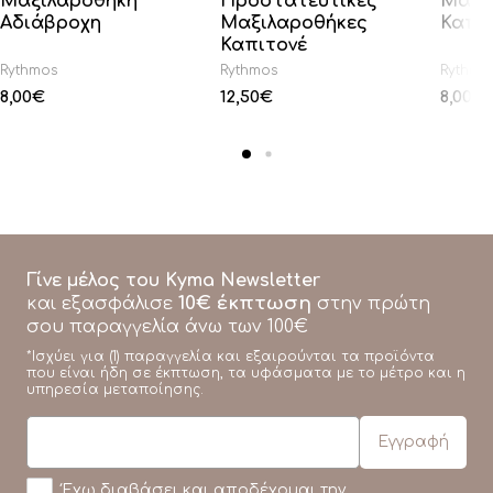
Μαξιλαροθήκη
Προστατευτικές
Μαξι
Αδιάβροχη
Μαξιλαροθήκες
Καπι
Καπιτονέ
Rythmos
Rythmos
Rythmo
8,00
€
12,50
€
8,00
€
Γίνε μέλος του Kyma Newsletter
10€ έκπτωση
και εξασφάλισε
στην πρώτη
σου παραγγελία άνω των 100€
*Ισχύει για (1) παραγγελία και εξαιρούνται τα προϊόντα
που είναι ήδη σε έκπτωση, τα υφάσματα με το μέτρο και η
υπηρεσία μεταποίησης.
Έχω διαβάσει και αποδέχομαι την