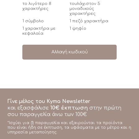
το λιγότερο 8
τουλάχιστον 5
χαρακτήρες
μοναδικούς
χαρακτήρες
1 σύμβολο
1 πεζό χαρακτήρα
1 χαρακτήρα με
1 ψηφίο
κεφαλαία
Αλλαγή κωδικού
Γίνε μέλος του Kyma Newsletter
10€ έκπτωση
και εξασφάλισε
στην πρώτη
σου παραγγελία άνω των 100€
*Ισχύει για (1) παραγγελία και εξαιρούνται τα προϊόντα
που είναι ήδη σε έκπτωση, τα υφάσματα με το μέτρο και η
υπηρεσία μεταποίησης.