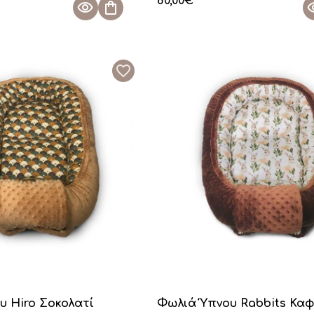
80,00
€
υ Hiro Σοκολατί
Φωλιά Ύπνου Rabbits Κα