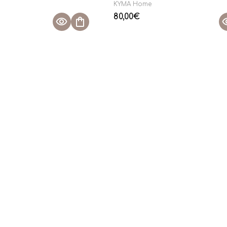
KYMA Home
80,00
€