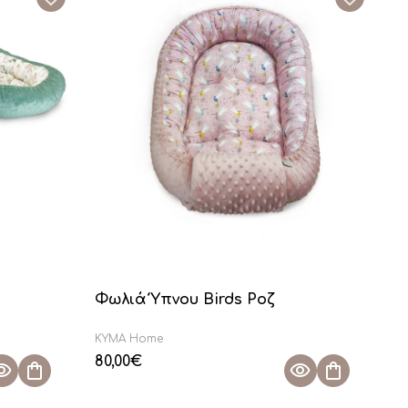
Φωλιά Ύπνου Birds Ροζ
KYMA Home
80,00
€