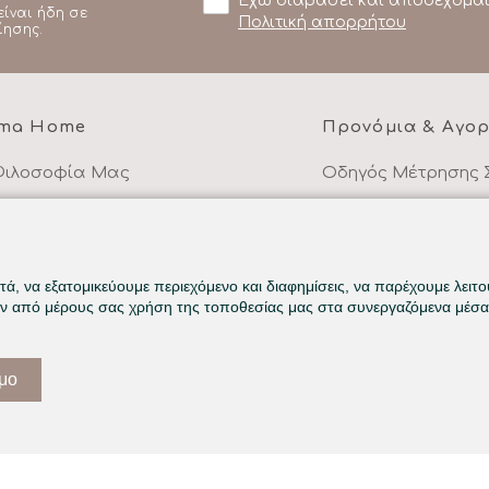
Έχω διαβάσει και αποδέχομαι
είναι ήδη σε
Πολιτική απορρήτου
ίησης.
ma Home
Προνόμια & Αγο
Φιλοσοφία Μας
Οδηγός Μέτρησης 
υκά είδη στα μέτρα σας
Cashback -10% σε 
ιότητα και Υλικά
Τρόποι Πληρωμής
οι Χρήσης
Τρόποι Αποστολής
ά, να εξατομικεύουμε περιεχόμενο και διαφημίσεις, να παρέχουμε λειτ
ην από μέρους σας χρήση της τοποθεσίας μας στα συνεργαζόμενα μέσα 
λιτική Απορρήτου
Επιστροφές Προϊό
ικοινωνήστε μαζί μας
Συχνές Ερωτήσεις
ιμο