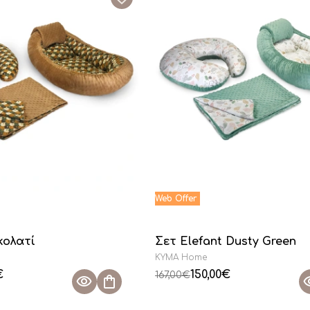
κολατί
Σετ Elefant Dusty Green
KYMA Home
€
150,00
€
167,00
€