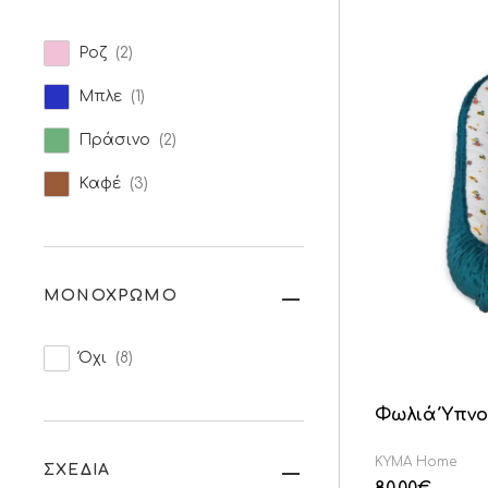
Ροζ
(2)
Μπλε
(1)
Πράσινο
(2)
Καφέ
(3)
ΜΟΝΟΧΡΩΜΟ
Όχι
(8)
Φωλιά Ύπνο
KYMA Home
ΣΧΕΔΙΑ