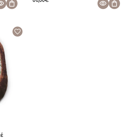
80,00
€
φέ