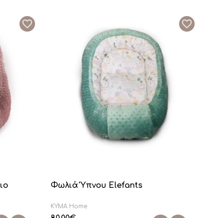
ιο
Φωλιά Ύπνου Elefants
KYMA Home