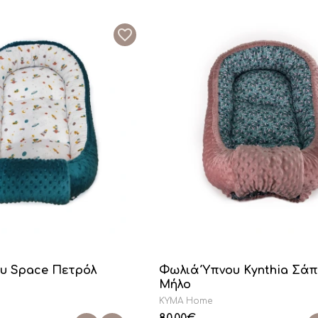
υ Space Πετρόλ
Φωλιά Ύπνου Kynthia Σάπ
Μήλο
KYMA Home