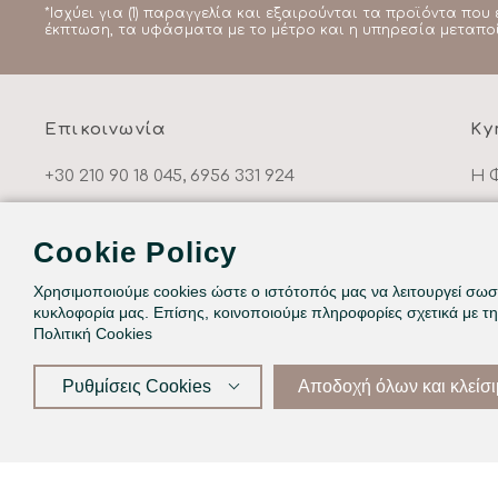
*Ισχύει για (1) παραγγελία και εξαιρούνται τα προϊόντα που 
έκπτωση, τα υφάσματα με το μέτρο και η υπηρεσία μεταπο
Επικοινωνία
Ky
+30 210 90 18 045, 6956 331 924
Η 
info@kymahome.gr
Λε
Cookie Policy
Αναξάρχου 56, Αθήνα 11631, Ελλάδα
Πο
Όρ
Χρησιμοποιούμε cookies ώστε ο ιστότοπός μας να λειτουργεί σωστ
κυκλοφορία μας. Επίσης, κοινοποιούμε πληροφορίες σχετικά με τ
Πο
Πολιτική Cookies
Επ
Ρυθμίσεις Cookies
Αποδοχή όλων και κλείσ
©2026