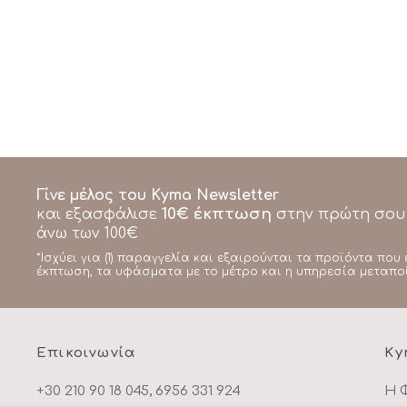
Γίνε μέλος του Kyma Newsletter
10€ έκπτωση
και εξασφάλισε
στην πρώτη σου
άνω των 100€
*Ισχύει για (1) παραγγελία και εξαιρούνται τα προϊόντα που 
έκπτωση, τα υφάσματα με το μέτρο και η υπηρεσία μεταπο
Επικοινωνία
Ky
+30 210 90 18 045, 6956 331 924
Η 