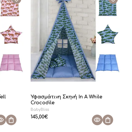
ell
Υφασμάτινη Σκηνή In A While
Crocodile
BabyBliss
145,00
€