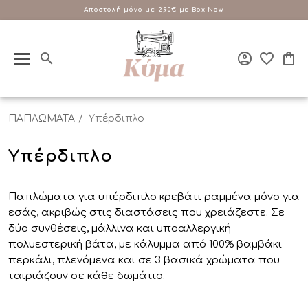
Cashback 10%
ΔΩΡΕΑΝ Αποστολή με αγορές από 100€
Επικοινώνησε μαζί μας
Αποστολή μόνο με 2,90€ με Box Now
Αποστολή μόνο με 2,90€ με Box Now
3 Άτοκες Δόσεις Χωρίς Πιστωτική
σε Κάθε σου Αγορά!
210 90 18 045
Μάθε περισσότερα
ΚΑΤΗΓΟΡΙΕΣ
ΧΡΩΜΑ
ΜΟΝΟΧΡΩΜΟ
ΣΥΝΘΕΣΗ
ΤΙΜΗ
BRAND
15€
15€
Κούνια
(4)
Λευκό
Ναι
Polyester
KYMA Home
(4)
(2)
(2)
(4)
Μονό
(4)
Μαλλί
(2)
15€
15€
Ημίδιπλο
(4)
ΠΑΠΛΩΜΑΤΑ
Υπέρδιπλο
€
€
Διπλό
(4)
Υπέρδιπλο
Υπέρδιπλο
(4)
King Size
(4)
Παπλώματα για υπέρδιπλο κρεβάτι ραμμένα μόνο για
εσάς, ακριβώς στις διαστάσεις που χρειάζεστε. Σε
δύο συνθέσεις, μάλλινα και υποαλλεργική
πολυεστερική βάτα, με κάλυμμα από 100% βαμβάκι
περκάλι, πλενόμενα και σε 3 βασικά χρώματα που
ταιριάζουν σε κάθε δωμάτιο.