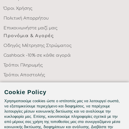
Όροι Χρήσης
Πολιτική Απορρήτου
Επικοινωνήστε μαζί μας
Προνόμια & Αγορές
Οδηγός Μέτρησης Στρώματος
Cashback -10% σε κάθε αγορά
Τρόποι Πληρωμής
Τρόποι Αποστολής
Επιστροφές Προϊόντων
Cookie Policy
Συχνές Ερωτήσεις
Χρησιμοποιούμε cookies ώστε ο ιστότοπός μας να λειτουργεί σωστά,
Κατηγορίες
να εξατομικεύουμε περιεχόμενο και διαφημίσεις, να παρέχουμε
λειτουργίες μέσων κοινωνικής δικτύωσης και να αναλύουμε την
ΣΕΝΤΟΝΙΑ ΣΤΑ ΜΕΤΡΑ ΣΑΣ
κυκλοφορία μας. Επίσης, κοινοποιούμε πληροφορίες σχετικά με την
ΥΦΑΣΜΑΤΑ ΜΕ ΤΟ ΜΕΤΡΟ
από μέρους σας χρήση της τοποθεσίας μας στα συνεργαζόμενα μέσα
κοινωνικής δικτύωσης, διαφημίσεων και ανάλυσης. Διαβάστε την