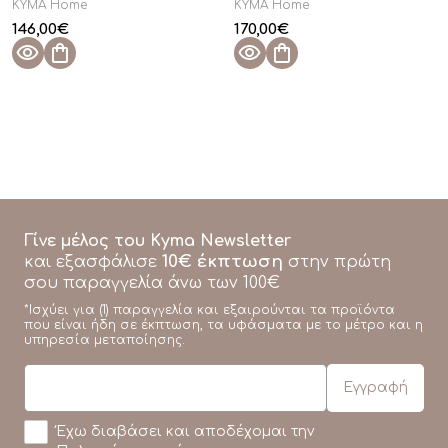
KYMA Home
KYMA Home
146,00
€
170,00
€
Γίνε μέλος του Kyma Newsletter
10€ έκπτωση
και εξασφάλισε
στην πρώτη
σου παραγγελία άνω των 100€
*Ισχύει για (1) παραγγελία και εξαιρούνται τα προϊόντα
που είναι ήδη σε έκπτωση, τα υφάσματα με το μέτρο και η
υπηρεσία μεταποίησης.
Έχω διαβάσει και αποδέχομαι την