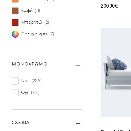
200,00
€
Καφέ
(11)
Μπορντώ
(2)
Πολύχρωμα
(7)
ΜΟΝΟΧΡΩΜΟ
Ναι
(235)
Όχι
(731)
ΣΧΕΔΙΑ