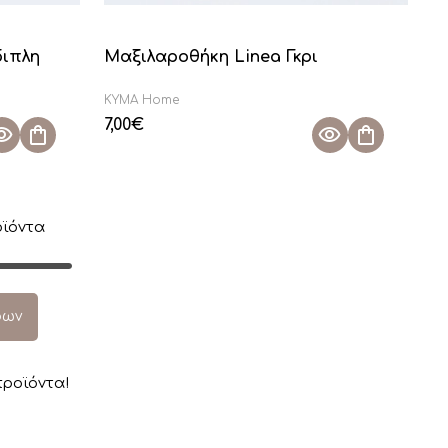
ιπλη
Μαξιλαροθήκη Linea Γκρι
KYMA Home
7,00
€
ϊόντα
ρων
ροϊόντα!