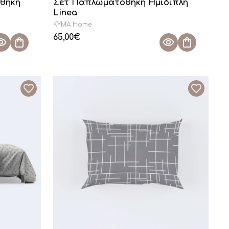
θήκη
Σετ Παπλωματοθήκη Ημίδιπλη
Linea
KYMA Home
65,00
€