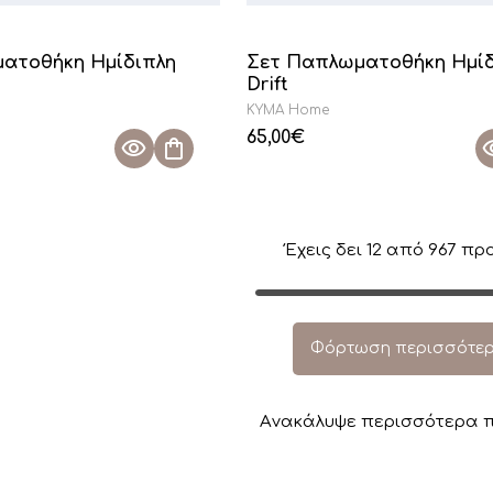
ατοθήκη Ημίδιπλη
Σετ Παπλωματοθήκη Ημίδ
Drift
KYMA Home
65,00
€
Έχεις δει
12
από
967
προ
Φόρτωση περισσότε
Aνακάλυψε περισσότερα π