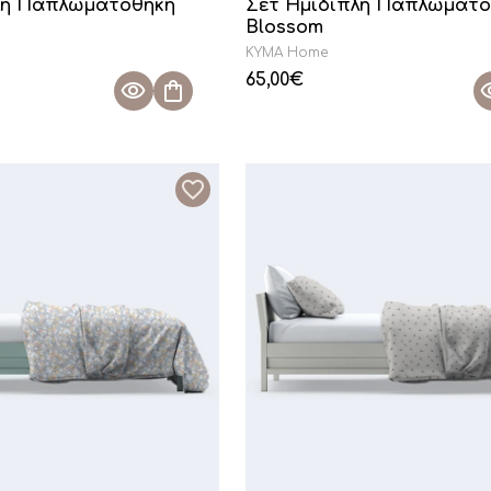
λη Παπλωματοθήκη
Σετ Ημίδιπλη Παπλωματο
Blossom
KYMA Home
65,00
€