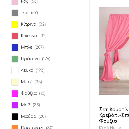
Ροζ
(68)
Γκρι
(89)
Κίτρινο
(32)
Κόκκινο
(32)
Μπλε
(207)
Πράσινο
(176)
Λευκό
(193)
Μπεζ
(33)
Φούξια
(10)
Μοβ
(38)
Σετ Κουρτίν
Κρεβάτι-Σπ
Μαύρο
(20)
Φούξια
Πορτοκαλί
(30)
KYMA Home