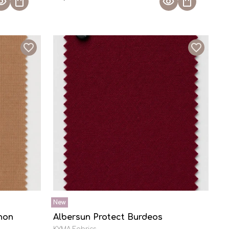
non
Albersun Protect Burdeos
KYMA Fabrics