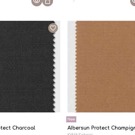
otect Charcoal
Albersun Protect Champig
KYMA Fabrics