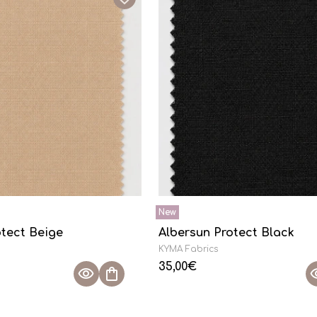
otect Beige
Albersun Protect Black
KYMA Fabrics
35,00
€