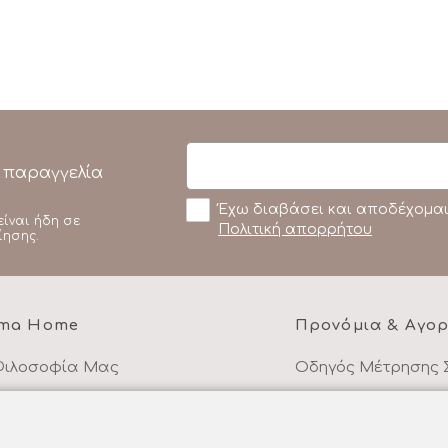
 παραγγελία
Έχω διαβάσει και αποδέχομαι
είναι ήδη σε
Πολιτική απορρήτου
ίησης.
ma Home
Προνόμια & Αγο
Φιλοσοφία Μας
Οδηγός Μέτρησης 
υκά είδη στα μέτρα σας
Cashback -10% σε 
ιότητα και Υλικά
Τρόποι Πληρωμής