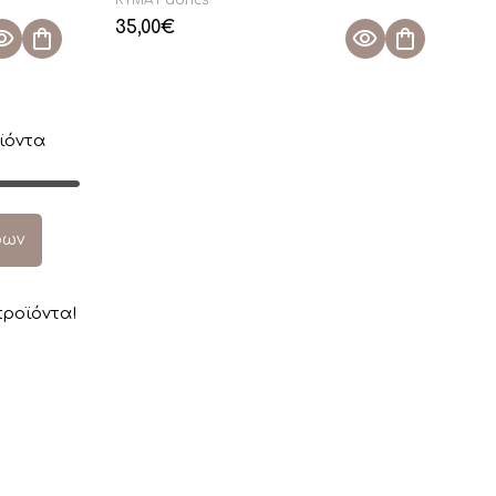
35,00
€
ϊόντα
ρων
ροϊόντα!