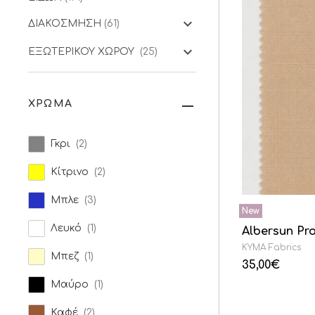
ΔΙΑΚΟΣΜΗΣΗ
(61)
ΕΞΩΤΕΡΙΚΟΥ ΧΩΡΟΥ
(25)
ΧΡΩΜΑ
Γκρι
(2)
Κίτρινο
(2)
Μπλε
(3)
Λευκό
(1)
Albersun Pr
KYMA Fabrics
Μπεζ
(1)
35,00
€
Μαύρο
(1)
Καφέ
(2)