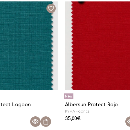
otect Lagoon
Albersun Protect Rojo
KYMA Fabrics
35,00
€