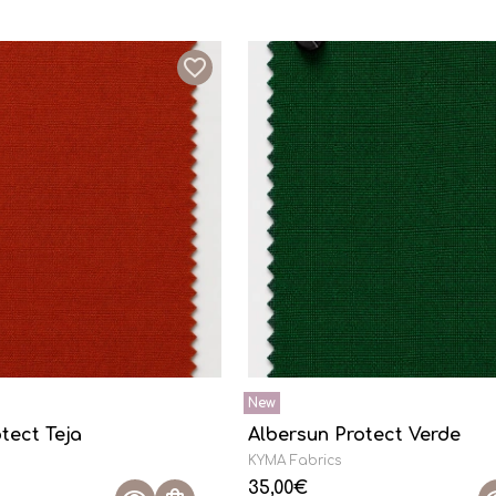
tect Teja
Albersun Protect Verde
KYMA Fabrics
35,00
€