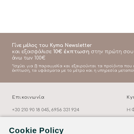
Γίνε μέλος του Kyma Newsletter
10€ έκπτωση
και εξασφάλισε
στην πρώτη σου
άνω των 100€
*Ισχύει για (1) παραγγελία και εξαιρούνται τα προϊόντα που 
έκπτωση, τα υφάσματα με το μέτρο και η υπηρεσία μεταπο
Επικοινωνία
Ky
+30 210 90 18 045, 6956 331 924
Η 
info@kymahome.gr
Λε
Cookie Policy
Αναξάρχου 56, Αθήνα 11631, Ελλάδα
Πο