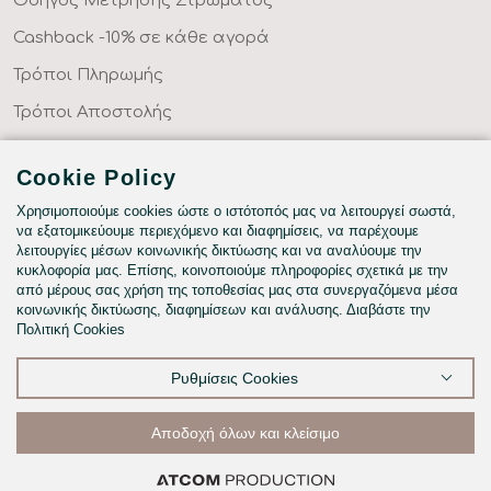
Οδηγός Μέτρησης Στρώματος
Cashback -10% σε κάθε αγορά
Τρόποι Πληρωμής
Τρόποι Αποστολής
Επιστροφές Προϊόντων
Cookie Policy
Συχνές Ερωτήσεις
Χρησιμοποιούμε cookies ώστε ο ιστότοπός μας να λειτουργεί σωστά,
Κατηγορίες
να εξατομικεύουμε περιεχόμενο και διαφημίσεις, να παρέχουμε
λειτουργίες μέσων κοινωνικής δικτύωσης και να αναλύουμε την
ΣΕΝΤΟΝΙΑ ΣΤΑ ΜΕΤΡΑ ΣΑΣ
κυκλοφορία μας. Επίσης, κοινοποιούμε πληροφορίες σχετικά με την
ΥΦΑΣΜΑΤΑ ΜΕ ΤΟ ΜΕΤΡΟ
από μέρους σας χρήση της τοποθεσίας μας στα συνεργαζόμενα μέσα
κοινωνικής δικτύωσης, διαφημίσεων και ανάλυσης. Διαβάστε την
ΥΠΝΟΔΩΜΑΤΙΟ
Πολιτική Cookies
HOTEL & BNB
Ρυθμίσεις Cookies
ΠΑΙΔΙΚΟ - ΕΦΗΒΙΚΟ
Αποδοχή όλων και κλείσιμο
©2026
Φίλτρα & ταξινόμηση