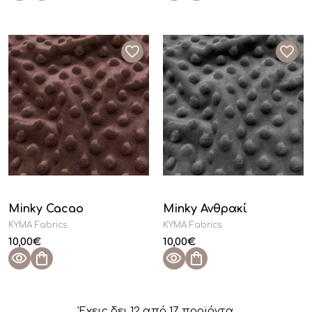
Minky Cacao
Minky Ανθρακί
KYMA Fabrics
KYMA Fabrics
10,00
€
10,00
€
Έχεις δει
12
από
17
προϊόντα