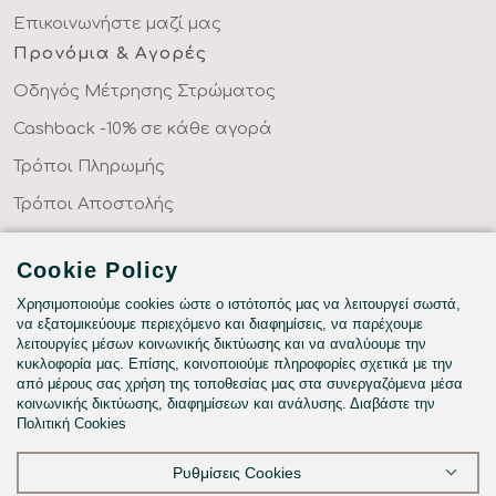
Επικοινωνήστε μαζί μας
Προνόμια & Αγορές
Οδηγός Μέτρησης Στρώματος
Cashback -10% σε κάθε αγορά
Τρόποι Πληρωμής
Τρόποι Αποστολής
Επιστροφές Προϊόντων
Cookie Policy
Συχνές Ερωτήσεις
Χρησιμοποιούμε cookies ώστε ο ιστότοπός μας να λειτουργεί σωστά,
Κατηγορίες
να εξατομικεύουμε περιεχόμενο και διαφημίσεις, να παρέχουμε
λειτουργίες μέσων κοινωνικής δικτύωσης και να αναλύουμε την
ΣΕΝΤΟΝΙΑ ΣΤΑ ΜΕΤΡΑ ΣΑΣ
κυκλοφορία μας. Επίσης, κοινοποιούμε πληροφορίες σχετικά με την
ΥΦΑΣΜΑΤΑ ΜΕ ΤΟ ΜΕΤΡΟ
από μέρους σας χρήση της τοποθεσίας μας στα συνεργαζόμενα μέσα
κοινωνικής δικτύωσης, διαφημίσεων και ανάλυσης. Διαβάστε την
ΥΠΝΟΔΩΜΑΤΙΟ
Πολιτική Cookies
HOTEL & BNB
Ρυθμίσεις Cookies