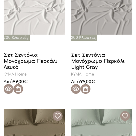
Φούξια
(2)
Μοβ
(6)
Μαύρο
(4)
Πορτοκαλί
(1)
Καφέ
(1)
Σετ Σεντόνια
Σετ Σεντόνια
Μονόχρωμα Περκάλι
Μονόχρωμα Περκάλι
Μπορντώ
(1)
Λευκό
Light Gray
KYMA Home
KYMA Home
99,00
€
99,00
€
Από
Από