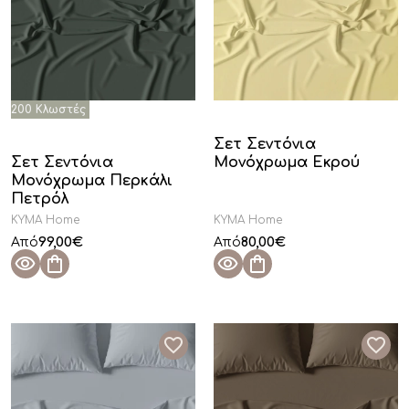
Σετ Σεντόνια
Σετ Σεντόνια
Μονόχρωμα Εκρού
Μονόχρωμα Περκάλι
Πετρόλ
KYMA Home
KYMA Home
99,00
€
80,00
€
Από
Από