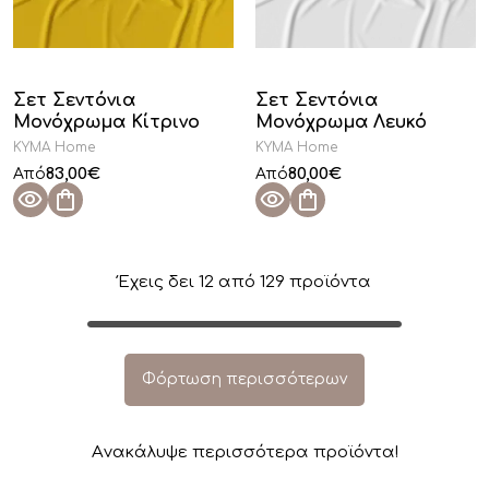
Σετ Σεντόνια
Σετ Σεντόνια
Μονόχρωμα Κίτρινο
Μονόχρωμα Λευκό
KYMA Home
KYMA Home
83,00
€
80,00
€
Από
Από
Έχεις δει
12
από
129
προϊόντα
Φόρτωση περισσότερων
Aνακάλυψε περισσότερα προϊόντα!