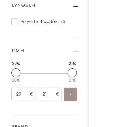
ΣΥΝΘΕΣΗ
Polyester-Βαμβάκι
(1)
ΤΙΜΗ
20€
21€
20€
21€
€
€
BRAND