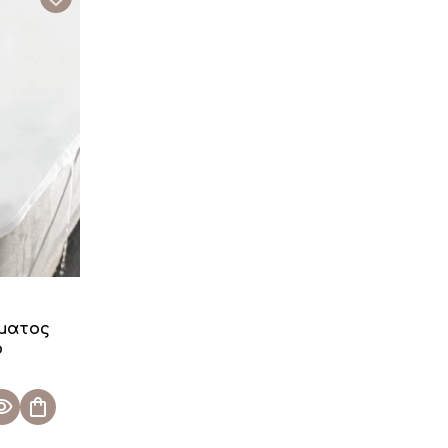
ματος
ό