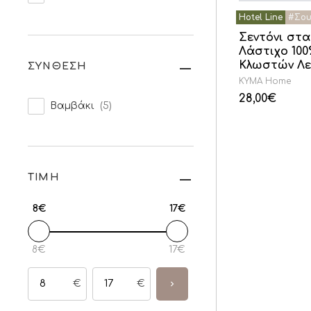
Σεντόνι στ
Λάστιχο 100%
Κλωστών Λε
ΣΥΝΘΕΣΗ
KYMA Home
28,00
€
Βαμβάκι
(5)
ΤΙΜΗ
8€
17€
8€
17€
€
€