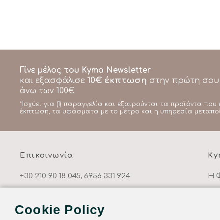
Γίνε μέλος του Kyma Newsletter
10€ έκπτωση
και εξασφάλισε
στην πρώτη σου
άνω των 100€
*Ισχύει για (1) παραγγελία και εξαιρούνται τα προϊόντα που 
έκπτωση, τα υφάσματα με το μέτρο και η υπηρεσία μεταπο
Επικοινωνία
Ky
+30 210 90 18 045, 6956 331 924
Η 
info@kymahome.gr
Λε
Cookie Policy
Αναξάρχου 56, Αθήνα 11631, Ελλάδα
Πο