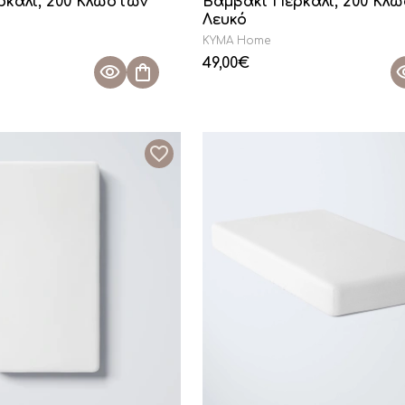
ρκάλι, 200 Κλωστών
Βαμβάκι Περκάλι, 200 Κλ
Λευκό
KYMA Home
49,00
€