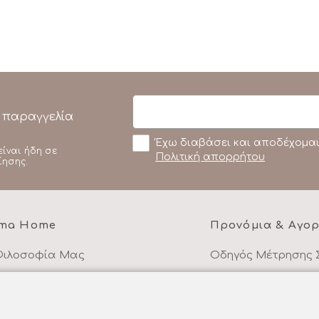
 παραγγελία
Έχω διαβάσει και αποδέχομαι
είναι ήδη σε
Πολιτική απορρήτου
ίησης.
ma Home
Προνόμια & Αγο
Φιλοσοφία Μας
Οδηγός Μέτρησης 
υκά είδη στα μέτρα σας
Cashback -10% σε 
ιότητα και Υλικά
Τρόποι Πληρωμής