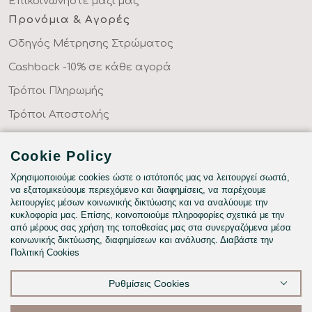
Επικοινωνήστε μαζί μας
Προνόμια & Αγορές
Οδηγός Μέτρησης Στρώματος
Cashback -10% σε κάθε αγορά
Τρόποι Πληρωμής
Τρόποι Αποστολής
Επιστροφές Προϊόντων
Cookie Policy
Συχνές Ερωτήσεις
Χρησιμοποιούμε cookies ώστε ο ιστότοπός μας να λειτουργεί σωστά,
Κατηγορίες
να εξατομικεύουμε περιεχόμενο και διαφημίσεις, να παρέχουμε
λειτουργίες μέσων κοινωνικής δικτύωσης και να αναλύουμε την
ΣΕΝΤΟΝΙΑ ΣΤΑ ΜΕΤΡΑ ΣΑΣ
κυκλοφορία μας. Επίσης, κοινοποιούμε πληροφορίες σχετικά με την
ΥΦΑΣΜΑΤΑ ΜΕ ΤΟ ΜΕΤΡΟ
από μέρους σας χρήση της τοποθεσίας μας στα συνεργαζόμενα μέσα
κοινωνικής δικτύωσης, διαφημίσεων και ανάλυσης. Διαβάστε την
ΥΠΝΟΔΩΜΑΤΙΟ
Πολιτική Cookies
HOTEL & BNB
Ρυθμίσεις Cookies
ΠΑΙΔΙΚΟ - ΕΦΗΒΙΚΟ