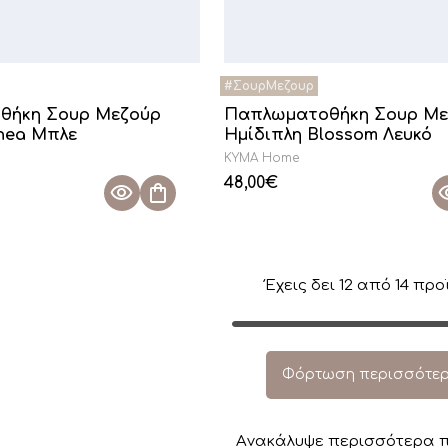
θήκη Σουρ Μεζούρ
Παπλωματοθήκη Σουρ Με
inea Μπλε
Ημίδιπλη Blossom Λευκό
KYMA Home
48,00
€
Έχεις δει
12
από
14
προϊ
Φόρτωση περισσότε
Aνακάλυψε περισσότερα π