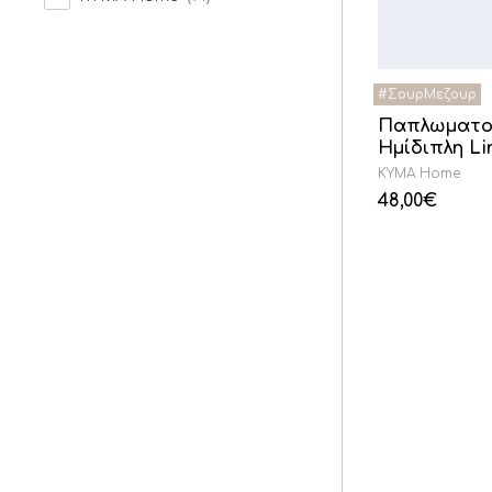
Παπλωματο
Ημίδιπλη L
KYMA Home
48,00
€