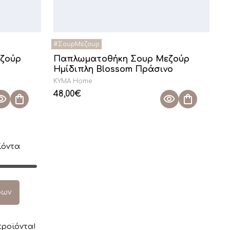
ζούρ
Παπλωματοθήκη Σουρ Μεζούρ
Ημίδιπλη Blossom Πράσινο
KYMA Home
48,00
€
όντα
ρων
ροϊόντα!