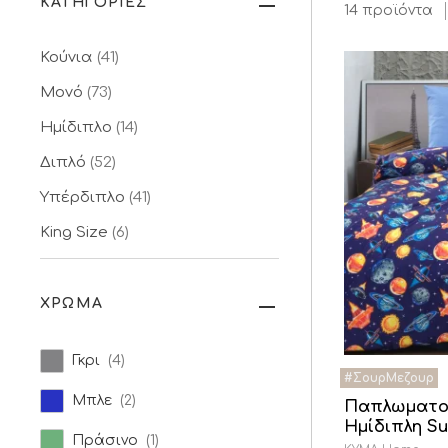
ΚΑΤΗΓΟΡΙΕΣ
14 προϊόντα
Κούνια
(41)
Μονό
(73)
Ημίδιπλο
(14)
Διπλό
(52)
Υπέρδιπλο
(41)
King Size
(6)
ΧΡΩΜΑ
Γκρι
(4)
Μπλε
(2)
Παπλωματο
Ημίδιπλη S
Πράσινο
(1)