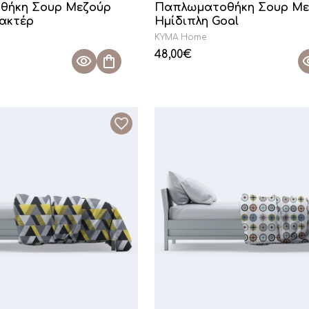
θήκη Σουρ Μεζούρ
Παπλωματοθήκη Σουρ Με
ρακτέρ
Ημίδιπλη Goal
KYMA Home
48,00
€