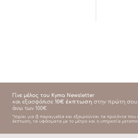
Γίνε μέλος του Kyma Newsletter
10€ έκπτωση
και εξασφάλισε
στην πρώτη σου
άνω των 100€
*Ισχύει για (1) παραγγελία και εξαιρούνται τα προϊόντα που 
έκπτωση, τα υφάσματα με το μέτρο και η υπηρεσία μεταπο