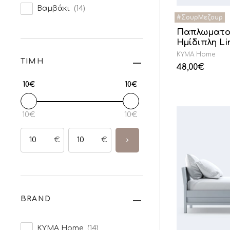
Βαμβάκι
(14)
Παπλωματο
Ημίδιπλη Li
KYMA Home
ΤΙΜΗ
48,00
€
10€
10€
10€
10€
€
€
BRAND
KYMA Home
(14)