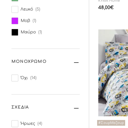
KYMA Home
48,00
€
Λευκό
(5)
Μοβ
(1)
Μαύρο
(1)
ΜΟΝΟΧΡΩΜΟ
Όχι
(14)
ΣΧΕΔΙΑ
Ήρωες
(4)