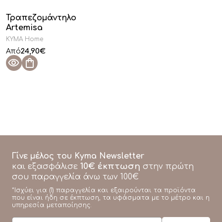
Τραπεζομάντηλο
Artemisa
KYMA Home
24,90
€
Από
Γίνε μέλος του Kyma Newsletter
10€ έκπτωση
και εξασφάλισε
στην πρώτη
σου παραγγελία άνω των 100€
*Ισχύει για (1) παραγγελία και εξαιρούνται τα προϊόντα
που είναι ήδη σε έκπτωση, τα υφάσματα με το μέτρο και η
υπηρεσία μεταποίησης.