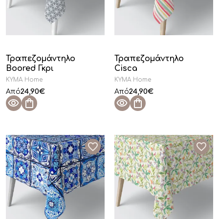
Τραπεζομάντηλο
Τραπεζομάντηλο
Boored Γκρι
Cisca
KYMA Home
KYMA Home
24,90
€
24,90
€
Από
Από