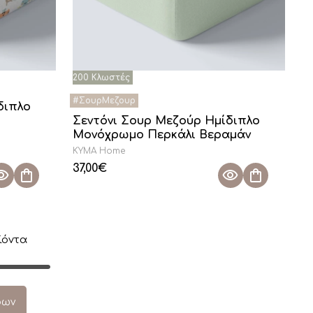
διπλο
Σεντόνι Σουρ Μεζούρ Ημίδιπλο
Μονόχρωμο Περκάλι Βεραμάν
KYMA Home
37,00
€
ϊόντα
ρων