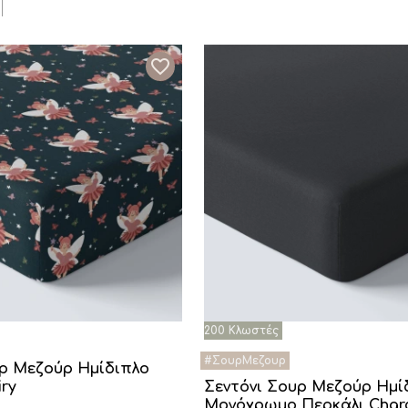
υρ Μεζούρ Ημίδιπλο
iry
Σεντόνι Σουρ Μεζούρ Ημί
Μονόχρωμο Περκάλι Char