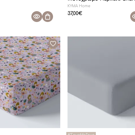
KYMA Home
37,00
€