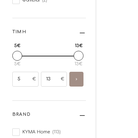
Φανέλα
(2)
ΤΙΜΗ
5€
13€
5€
13€
€
€
BRAND
KYMA Home
(113)