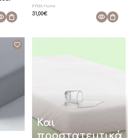
KYMA Home
31,00
€
Και
προστατευτικά