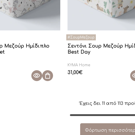
υρ Μεζούρ Ημίδιπλο
Σεντόνι Σουρ Μεζούρ Ημί
et
Best Day
KYMA Home
31,00
€
Έχεις δει
11
από
113
προ
Φόρτωση περισσότε