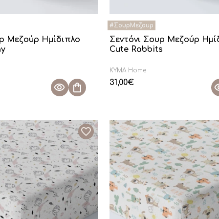
υρ Μεζούρ Ημίδιπλο
Σεντόνι Σουρ Μεζούρ Ημί
ay
Cute Rabbits
KYMA Home
31,00
€