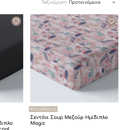
Προτεινόμενα
Ταξινόμηση
Σεντόνι Σουρ Μεζούρ Ημίδιπλο
διπλο
Magic
coal