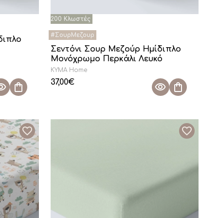
διπλο
Σεντόνι Σουρ Μεζούρ Ημίδιπλο
Μονόχρωμο Περκάλι Λευκό
KYMA Home
37,00
€