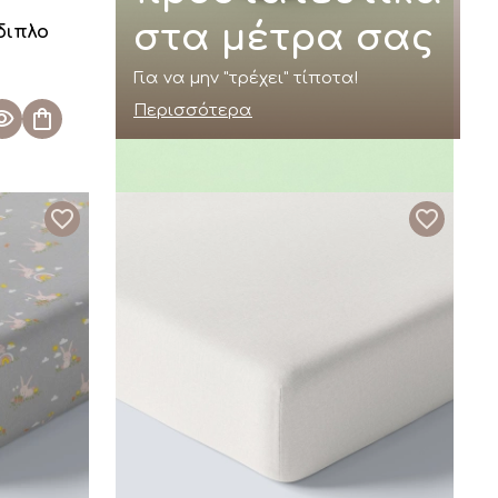
στα μέτρα σας
διπλο
Για να μην "τρέχει" τίποτα!
Περισσότερα