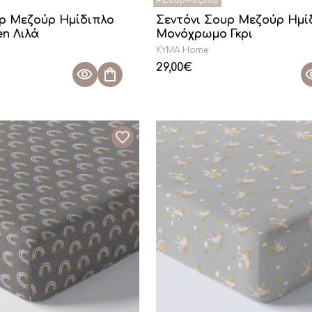
υρ Μεζούρ Ημίδιπλο
Σεντόνι Σουρ Μεζούρ Ημί
n Λιλά
Μονόχρωμο Γκρι
KYMA Home
29,00
€