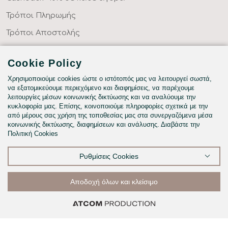
Τρόποι Πληρωμής
Τρόποι Αποστολής
Επιστροφές Προϊόντων
Cookie Policy
Συχνές Ερωτήσεις
Χρησιμοποιούμε cookies ώστε ο ιστότοπός μας να λειτουργεί σωστά,
Κατηγορίες
να εξατομικεύουμε περιεχόμενο και διαφημίσεις, να παρέχουμε
λειτουργίες μέσων κοινωνικής δικτύωσης και να αναλύουμε την
ΣΕΝΤΟΝΙΑ ΣΤΑ ΜΕΤΡΑ ΣΑΣ
κυκλοφορία μας. Επίσης, κοινοποιούμε πληροφορίες σχετικά με την
ΥΦΑΣΜΑΤΑ ΜΕ ΤΟ ΜΕΤΡΟ
από μέρους σας χρήση της τοποθεσίας μας στα συνεργαζόμενα μέσα
κοινωνικής δικτύωσης, διαφημίσεων και ανάλυσης. Διαβάστε την
ΥΠΝΟΔΩΜΑΤΙΟ
Πολιτική Cookies
HOTEL & BNB
Ρυθμίσεις Cookies
ΠΑΙΔΙΚΟ - ΕΦΗΒΙΚΟ
Αποδοχή όλων και κλείσιμο
223 προϊόντα
223 προϊόντα
223 προϊόντα
223 προϊόντα
223 προϊόντα
223 προϊόντα
223 προϊόντα
223 προϊόντα
223 προϊόντα
©2026
Φίλτρα & ταξινόμηση