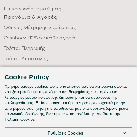
Επικοινωνήστε μαζί μας
Προνόμια & Αγορές
Οδηγός Μέτρησης Στρώματος
Cashback -10% σε κάθε αγορά
Τρόποι Πληρωμής
Τρόποι Αποστολής
Επιστροφές Προϊόντων
Cookie Policy
Συχνές Ερωτήσεις
Χρησιμοποιούμε cookies ώστε ο ιστότοπός μας να λειτουργεί σωστά,
Κατηγορίες
να εξατομικεύουμε περιεχόμενο και διαφημίσεις, να παρέχουμε
λειτουργίες μέσων κοινωνικής δικτύωσης και να αναλύουμε την
ΣΕΝΤΟΝΙΑ ΣΤΑ ΜΕΤΡΑ ΣΑΣ
κυκλοφορία μας. Επίσης, κοινοποιούμε πληροφορίες σχετικά με την
ΥΦΑΣΜΑΤΑ ΜΕ ΤΟ ΜΕΤΡΟ
από μέρους σας χρήση της τοποθεσίας μας στα συνεργαζόμενα μέσα
κοινωνικής δικτύωσης, διαφημίσεων και ανάλυσης. Διαβάστε την
ΥΠΝΟΔΩΜΑΤΙΟ
Πολιτική Cookies
HOTEL & BNB
Ρυθμίσεις Cookies