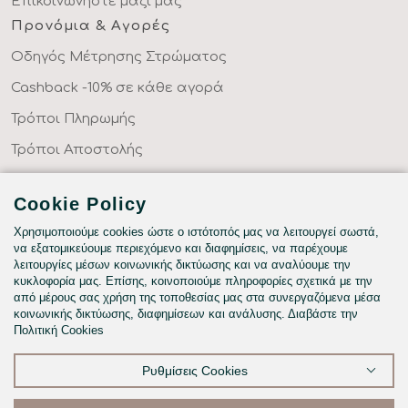
Επικοινωνήστε μαζί μας
Προνόμια & Αγορές
Οδηγός Μέτρησης Στρώματος
Cashback -10% σε κάθε αγορά
Τρόποι Πληρωμής
Τρόποι Αποστολής
Επιστροφές Προϊόντων
Cookie Policy
Συχνές Ερωτήσεις
Χρησιμοποιούμε cookies ώστε ο ιστότοπός μας να λειτουργεί σωστά,
Κατηγορίες
να εξατομικεύουμε περιεχόμενο και διαφημίσεις, να παρέχουμε
λειτουργίες μέσων κοινωνικής δικτύωσης και να αναλύουμε την
ΣΕΝΤΟΝΙΑ ΣΤΑ ΜΕΤΡΑ ΣΑΣ
κυκλοφορία μας. Επίσης, κοινοποιούμε πληροφορίες σχετικά με την
ΥΦΑΣΜΑΤΑ ΜΕ ΤΟ ΜΕΤΡΟ
από μέρους σας χρήση της τοποθεσίας μας στα συνεργαζόμενα μέσα
κοινωνικής δικτύωσης, διαφημίσεων και ανάλυσης. Διαβάστε την
ΥΠΝΟΔΩΜΑΤΙΟ
Πολιτική Cookies
HOTEL & BNB
Ρυθμίσεις Cookies
ΠΑΙΔΙΚΟ - ΕΦΗΒΙΚΟ