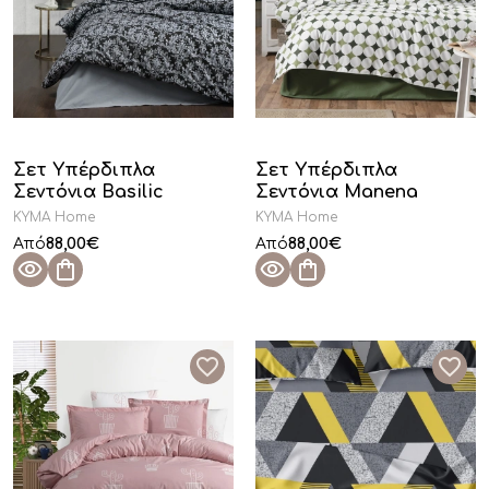
Σετ Υπέρδιπλα
Σετ Υπέρδιπλα
Σεντόνια Basilic
Σεντόνια Manena
KYMA Home
KYMA Home
88,00
€
88,00
€
Από
Από