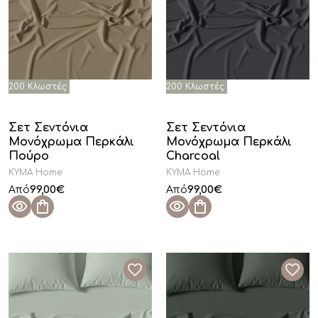
Σετ Σεντόνια
Σετ Σεντόνια
Μονόχρωμα Περκάλι
Μονόχρωμα Περκάλι
Πούρο
Charcoal
KYMA Home
KYMA Home
99,00
€
99,00
€
Από
Από