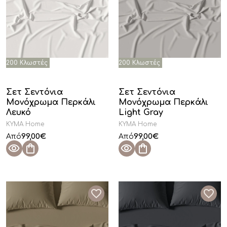
Φούξια
(2)
Μοβ
(6)
Μαύρο
(4)
Πορτοκαλί
(1)
Καφέ
(1)
Σετ Σεντόνια
Σετ Σεντόνια
Μονόχρωμα Περκάλι
Μονόχρωμα Περκάλι
Μπορντώ
(1)
Λευκό
Light Gray
KYMA Home
KYMA Home
99,00
€
99,00
€
Από
Από