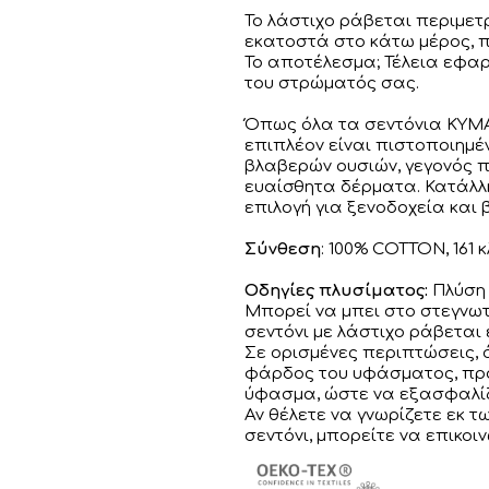
Το λάστιχο ράβεται περιμετ
εκατοστά στο κάτω μέρος, π
Το αποτέλεσμα; Τέλεια εφαρμ
του στρώματός σας.
Όπως όλα τα σεντόνια KYMA
επιπλέον είναι πιστοποιημέ
βλαβερών ουσιών, γεγονός π
ευαίσθητα δέρματα. Κατάλλη
επιλογή για ξενοδοχεία και
Σύνθεση
: 100% COTTON,
161 
Οδηγίες πλυσίματος:
Πλύση 
Μπορεί να μπει στο στεγνωτ
σεντόνι με λάστιχο ράβεται 
Σε ορισμένες περιπτώσεις,
φάρδος του υφάσματος, προ
ύφασμα, ώστε να εξασφαλίζ
Αν θέλετε να γνωρίζετε εκ 
σεντόνι, μπορείτε να επικοι