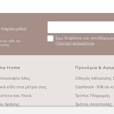
 παραγγελία
Έχω διαβάσει και αποδέχομαι
είναι ήδη σε
Πολιτική απορρήτου
ίησης.
ma Home
Προνόμια & Αγο
Φιλοσοφία Μας
Οδηγός Μέτρησης 
υκά είδη στα μέτρα σας
Cashback -10% σε 
ιότητα και Υλικά
Τρόποι Πληρωμής
οι Χρήσης
Τρόποι Αποστολής
λιτική Απορρήτου
Επιστροφές Προϊό