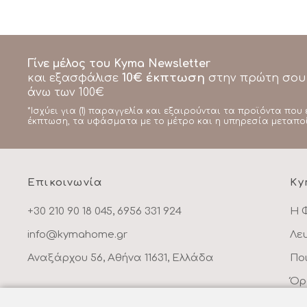
Γίνε μέλος του Kyma Newsletter
10€ έκπτωση
και εξασφάλισε
στην πρώτη σου
άνω των 100€
*Ισχύει για (1) παραγγελία και εξαιρούνται τα προϊόντα που 
έκπτωση, τα υφάσματα με το μέτρο και η υπηρεσία μεταπο
Επικοινωνία
Ky
+30 210 90 18 045, 6956 331 924
Η 
info@kymahome.gr
Λε
Αναξάρχου 56, Αθήνα 11631, Ελλάδα
Πο
Όρ
Πο