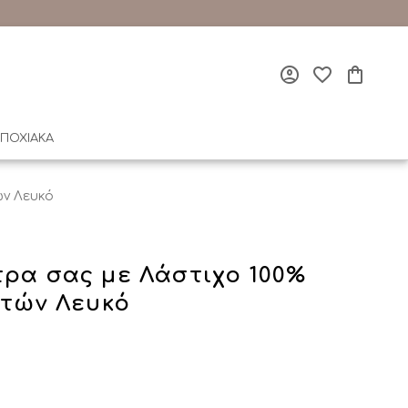
ΠΟΧΙΑΚΑ
ών Λευκό
τρα σας με Λάστιχο 100%
στών Λευκό