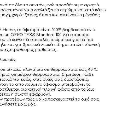
ρικά σε όλο το σεντόνι, ενώ προσθέτουμε αρκετά
ροκειμένου να αγκαλιάζει το στρώμα και από κάτω.
ογή, χωρίς ζάρες, όποιο και αν είναι το μέγεθος
 Home, το ύφασμα είναι 100% βαμβακερό ενώ
νο με OEKO TEX® Standard 100 για απουσία
ου το καθιστά ασφαλές ακόμα και για τα πιο
λο και για βρεφικά λευκά είδη, αποτελεί ιδανική
 βραχυπρόθεσμες μισθώσεις.
κλωστών.
σε οικιακό πλυντήριο σε θερμοκρασία έως 40°C.
ήριο, σε μέτρια θερμοκρασία.
Σημείωση
: Κάθε
ειδικά για εσάς, στις δικές σας διαστάσεις.
 όταν το απαιτούμενο ύφασμα υπερβαίνει το
στίθεται διακριτική πλαϊνή φάσα από το ίδιο
εται η σωστή εφαρμογή.
των προτέρων πώς θα κατασκευαστεί το δικό σας
νωνήσετε μαζί μας.