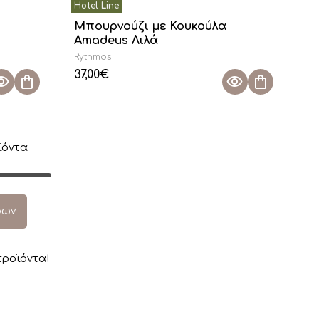
Μπουρνούζι με Κουκούλα
Amadeus Λιλά
Rythmos
37,00
€
όντα
ρων
ροϊόντα!