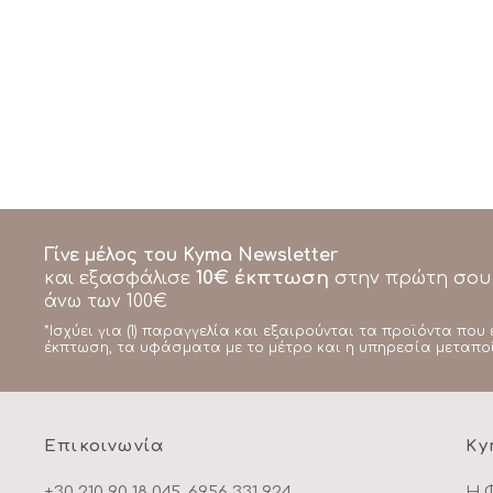
Γίνε μέλος του Kyma Newsletter
10€ έκπτωση
και εξασφάλισε
στην πρώτη σου
άνω των 100€
*Ισχύει για (1) παραγγελία και εξαιρούνται τα προϊόντα που 
έκπτωση, τα υφάσματα με το μέτρο και η υπηρεσία μεταπο
Επικοινωνία
Ky
+30 210 90 18 045, 6956 331 924
Η 