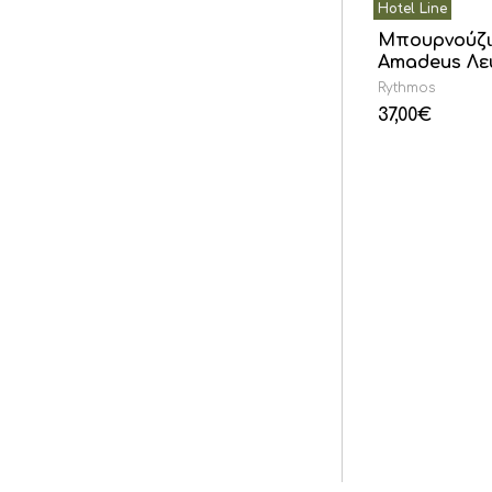
Μπουρνούζι
Amadeus Λε
Rythmos
37,00
€