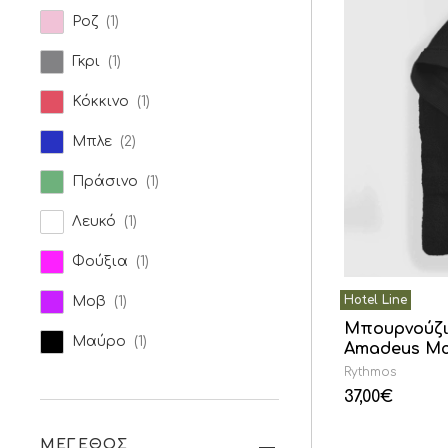
Ροζ
(1)
Γκρι
(1)
Κόκκινο
(1)
Μπλε
(2)
Πράσινο
(1)
Λευκό
(1)
Φούξια
(1)
Μοβ
(1)
Μπουρνούζι
Μαύρο
(1)
Amadeus Μ
Rythmos
37,00
€
ΜΕΓΕΘΟΣ