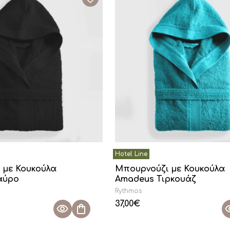
 με Κουκούλα
Μπουρνούζι με Κουκούλα
αύρο
Amadeus Τιρκουάζ
Rythmos
37,00
€