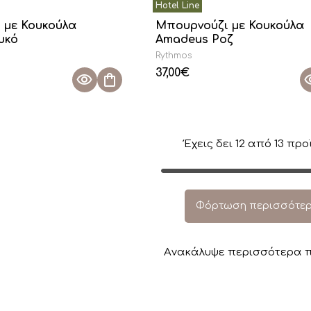
 με Κουκούλα
Μπουρνούζι με Κουκούλα
υκό
Amadeus Ροζ
Rythmos
37,00
€
Έχεις δει
12
από
13
προϊ
Φόρτωση περισσότε
Aνακάλυψε περισσότερα π