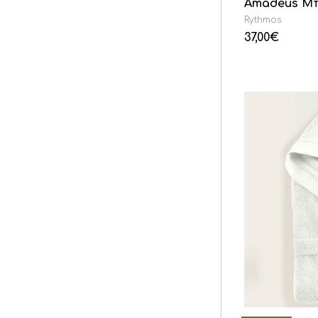
Amadeus Μ
Rythmos
37,00
€