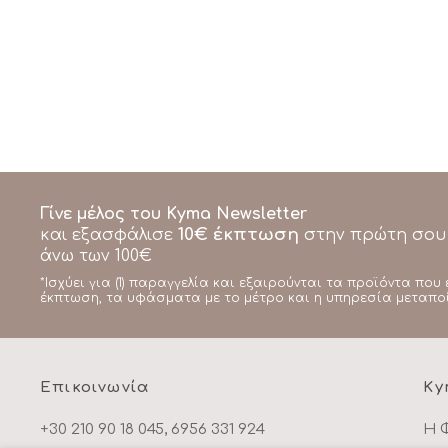
Γίνε μέλος του Kyma Newsletter
10€ έκπτωση
και εξασφάλισε
στην πρώτη σου
άνω των 100€
*Ισχύει για (1) παραγγελία και εξαιρούνται τα προϊόντα που 
έκπτωση, τα υφάσματα με το μέτρο και η υπηρεσία μεταπο
Επικοινωνία
Ky
+30 210 90 18 045, 6956 331 924
Η 