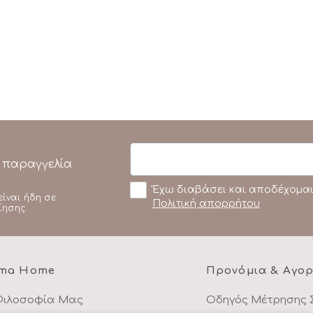
 παραγγελία
Έχω διαβάσει και αποδέχομαι
είναι ήδη σε
Πολιτική απορρήτου
ίησης.
ma Home
Προνόμια & Αγο
Φιλοσοφία Μας
Οδηγός Μέτρησης 