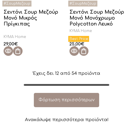
Σεντόνι Σουρ Μεζούρ
Σεντόνι Σουρ Μεζούρ
Μονό Μικρός
Μονό Μονόχρωμο
Πρίγκιπας
Polycotton Λευκό
KYMA Home
KYMA Home
29,00
€
25,00
€
Έχεις δει
12
από
54
προϊόντα
Φόρτωση περισσότερων
Aνακάλυψε περισσότερα προϊόντα!