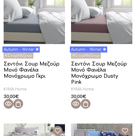
Φούξια
(1)
Μοβ
(2)
Μαύρο
(2)
Πορτοκαλί
(2)
Σεντόνι Σουρ Μεζούρ
Σεντόνι Σουρ Μεζούρ
Μονό Φανέλα
Μονό Φανέλα
Μονόχρωμο Γκρι
Μονόχρωμο Dusty
Pink
KYMA Home
KYMA Home
30,00
€
30,00
€