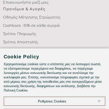
Επικοινωνήστε μαζί μας
Προνόμια & Αγορές
Οδηγός Μέτρησης Στρώματος
Cashback -10% σε κάθε αγορά
Τρόποι Πληρωμής
Τρόποι Αποστολής
Επιστροφές Προϊόντων
Cookie Policy
Συχνές Ερωτήσεις
Χρησιμοποιούμε cookies ώστε ο ιστότοπός μας να λειτουργεί σωστά,
Κατηγορίες
να εξατομικεύουμε περιεχόμενο και διαφημίσεις, να παρέχουμε
λειτουργίες μέσων κοινωνικής δικτύωσης και να αναλύουμε την
ΣΕΝΤΟΝΙΑ ΣΤΑ ΜΕΤΡΑ ΣΑΣ
κυκλοφορία μας. Επίσης, κοινοποιούμε πληροφορίες σχετικά με την
ΥΦΑΣΜΑΤΑ ΜΕ ΤΟ ΜΕΤΡΟ
από μέρους σας χρήση της τοποθεσίας μας στα συνεργαζόμενα μέσα
κοινωνικής δικτύωσης, διαφημίσεων και ανάλυσης. Διαβάστε την
ΥΠΝΟΔΩΜΑΤΙΟ
Πολιτική Cookies
HOTEL & BNB
Ρυθμίσεις Cookies
ΠΑΙΔΙΚΟ - ΕΦΗΒΙΚΟ