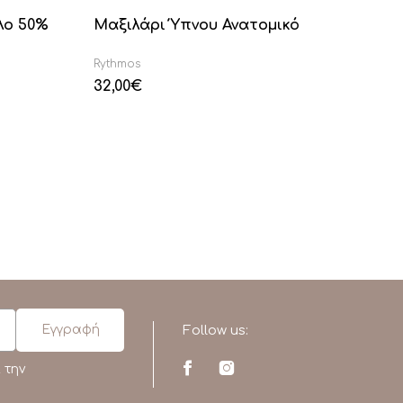
λο 50%
Μαξιλάρι Ύπνου Ανατομικό
Μα
Rythmos
Ryt
32,00
€
25
Follow us:
 την