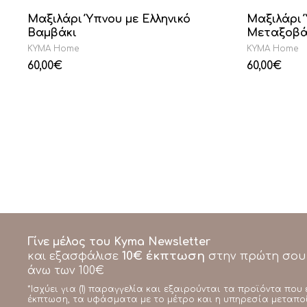
Μαξιλάρι Ύπνου με Ελληνικό
Μαξιλάρι 
Βαμβάκι
Μεταξοβά
KYMA Home
KYMA Home
60,00
€
60,00
€
Γίνε μέλος του Kyma Newsletter
10€ έκπτωση
και εξασφάλισε
στην πρώτη σου
άνω των 100€
*Ισχύει για (1) παραγγελία και εξαιρούνται τα προϊόντα που 
έκπτωση, τα υφάσματα με το μέτρο και η υπηρεσία μεταπο