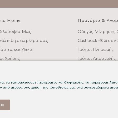
ma Home
Προνόμια & Αγο
Φιλοσοφία Μας
Οδηγός Μέτρησης 
υκά είδη στα μέτρα σας
Cashback -10% σε 
ιότητα και Υλικά
Τρόποι Πληρωμής
οι Χρήσης
Τρόποι Αποστολής
λιτική Απορρήτου
Επιστροφές Προϊό
ικοινωνήστε μαζί μας
Συχνές Ερωτήσεις
ά, να εξατομικεύουμε περιεχόμενο και διαφημίσεις, να παρέχουμε λειτ
ην από μέρους σας χρήση της τοποθεσίας μας στα συνεργαζόμενα μέσα 
ιμο