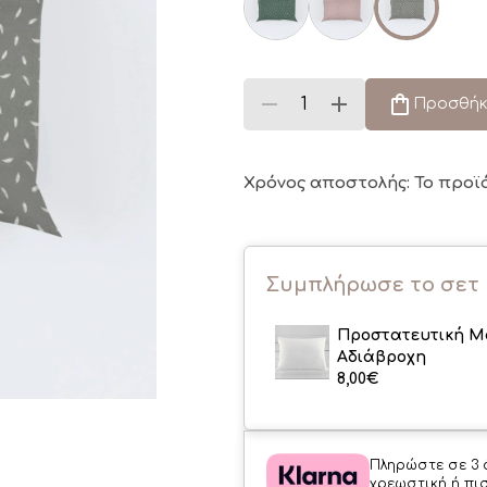
Προσθήκ
Χρόνος αποστολής: Το προϊ
Συμπλήρωσε το σετ
Προστατευτική Μ
Αδιάβροχη
8,00
€
Πληρώστε σε 3 
χρεωστική ή πι