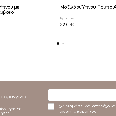
Ύπνου με
Μαξιλάρι Ύπνου Πούπου
μβακο
Rythmos
32,00
€
 παραγγελία
Έχω διαβάσει και αποδέχομαι
είναι ήδη σε
Πολιτική απορρήτου
ίησης.