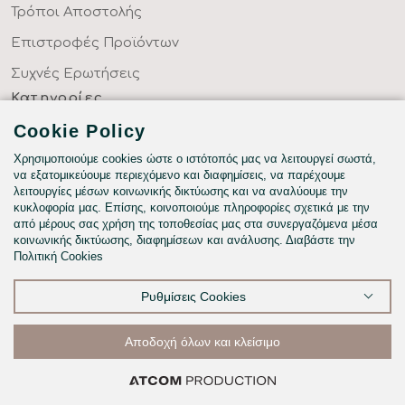
Τρόποι Αποστολής
Επιστροφές Προϊόντων
Συχνές Ερωτήσεις
Κατηγορίες
ΣΕΝΤΟΝΙΑ ΣΤΑ ΜΕΤΡΑ ΣΑΣ
Cookie Policy
ΥΦΑΣΜΑΤΑ ΜΕ ΤΟ ΜΕΤΡΟ
Χρησιμοποιούμε cookies ώστε ο ιστότοπός μας να λειτουργεί σωστά,
να εξατομικεύουμε περιεχόμενο και διαφημίσεις, να παρέχουμε
ΥΠΝΟΔΩΜΑΤΙΟ
λειτουργίες μέσων κοινωνικής δικτύωσης και να αναλύουμε την
κυκλοφορία μας. Επίσης, κοινοποιούμε πληροφορίες σχετικά με την
HOTEL & BNB
από μέρους σας χρήση της τοποθεσίας μας στα συνεργαζόμενα μέσα
κοινωνικής δικτύωσης, διαφημίσεων και ανάλυσης. Διαβάστε την
ΠΑΙΔΙΚΟ - ΕΦΗΒΙΚΟ
Πολιτική Cookies
Ρυθμίσεις Cookies
©2026
Αποδοχή όλων και κλείσιμο