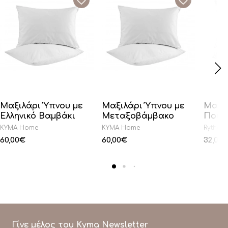
Μαξιλάρι Ύπνου με
Μαξιλάρι Ύπνου με
Μαξι
Ελληνικό Βαμβάκι
Μεταξοβάμβακο
Πούπ
KYMA Home
KYMA Home
Rythmo
60,00
€
60,00
€
32,00
Γίνε μέλος του Kyma Newsletter