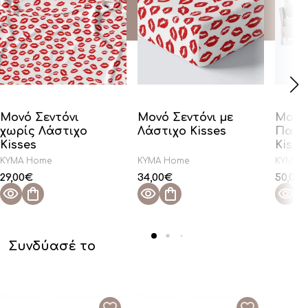
Μονό Σεντόνι
Μονό Σεντόνι με
Μονή
χωρίς Λάστιχο
Λάστιχο Kisses
Παπλ
Kisses
Kisse
KYMA Home
KYMA Home
KYMA 
29,00
€
34,00
€
50,00
Συνδύασέ το