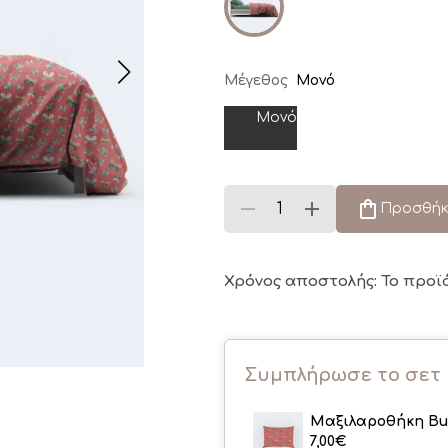
Μέγεθος
Μονό
Μονό
Προσθήκ
Χρόνος αποστολής: Το προϊ
Συμπλήρωσε το σετ
Μαξιλαροθήκη But
7,00
€