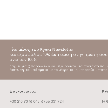
Γίνε μέλος του Kyma Newsletter
10€ έκπτωση
και εξασφάλισε
στην πρώτη σου
άνω των 100€
*Ισχύει για (1) παραγγελία και εξαιρούνται τα προϊόντα που 
έκπτωση, τα υφάσματα με το μέτρο και η υπηρεσία μεταπο
Επικοινωνία
Ky
+30 210 90 18 045, 6956 331 924
Η 