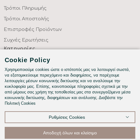
Τρόποι Πληρωμής
Τρόποι Αποστολής
Επιστροφές Προϊόντων
Συχνές Ερωτήσεις
Κατηγορίες
ΣΕΝΤΟΝΙΑ ΣΤΑ ΜΕΤΡΑ ΣΑΣ
Cookie Policy
ΥΦΑΣΜΑΤΑ ΜΕ ΤΟ ΜΕΤΡΟ
Χρησιμοποιούμε cookies ώστε ο ιστότοπός μας να λειτουργεί σωστά,
να εξατομικεύουμε περιεχόμενο και διαφημίσεις, να παρέχουμε
ΥΠΝΟΔΩΜΑΤΙΟ
λειτουργίες μέσων κοινωνικής δικτύωσης και να αναλύουμε την
κυκλοφορία μας. Επίσης, κοινοποιούμε πληροφορίες σχετικά με την
HOTEL & BNB
από μέρους σας χρήση της τοποθεσίας μας στα συνεργαζόμενα μέσα
κοινωνικής δικτύωσης, διαφημίσεων και ανάλυσης. Διαβάστε την
ΠΑΙΔΙΚΟ - ΕΦΗΒΙΚΟ
Πολιτική Cookies
Ρυθμίσεις Cookies
©2026
Αποδοχή όλων και κλείσιμο