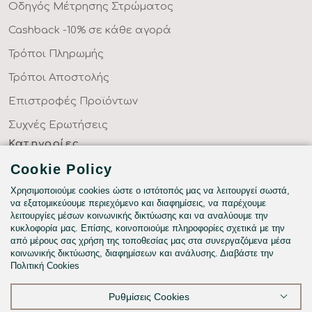
Οδηγός Μέτρησης Στρώματος
Cashback -10% σε κάθε αγορά
Τρόποι Πληρωμής
Τρόποι Αποστολής
Επιστροφές Προϊόντων
Συχνές Ερωτήσεις
Κατηγορίες
ΣΕΝΤΟΝΙΑ ΣΤΑ ΜΕΤΡΑ ΣΑΣ
Cookie Policy
ΥΦΑΣΜΑΤΑ ΜΕ ΤΟ ΜΕΤΡΟ
Χρησιμοποιούμε cookies ώστε ο ιστότοπός μας να λειτουργεί σωστά,
να εξατομικεύουμε περιεχόμενο και διαφημίσεις, να παρέχουμε
ΥΠΝΟΔΩΜΑΤΙΟ
λειτουργίες μέσων κοινωνικής δικτύωσης και να αναλύουμε την
κυκλοφορία μας. Επίσης, κοινοποιούμε πληροφορίες σχετικά με την
HOTEL & BNB
από μέρους σας χρήση της τοποθεσίας μας στα συνεργαζόμενα μέσα
κοινωνικής δικτύωσης, διαφημίσεων και ανάλυσης. Διαβάστε την
ΠΑΙΔΙΚΟ - ΕΦΗΒΙΚΟ
Πολιτική Cookies
Ρυθμίσεις Cookies
©2026