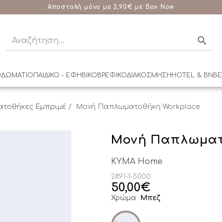
Cashback 10%
ΔΩΡΕΑΝ Αποστολή με αγορές από 100€
ΔΩΡΕΑΝ Αποστολή με αγορές από 100€
Επικοινώνησε μαζί μας
Αποστολή μόνο με 2,90€ με Box Now
Αποστολή μόνο με 2,90€ με Box Now
3 Άτοκες Δόσεις Χωρίς Πιστωτική
σε Κάθε σου Αγορά!
210 90 18 045
Μάθε περισσότερα
ΔΩΜΑΤΙΟ
ΠΑΙΔΙΚΟ - ΕΦΗΒΙΚΟ
ΒΡΕΦΙΚΟ
ΔΙΑΚΟΣΜΗΣΗ
HOTEL & BNB
Ε
τοθήκες Εμπριμέ
Μονή Παπλωματοθήκη Workplace
Μονή Παπλωματ
KYMA Home
2891-1-5000
50,00
€
Χρώμα
Μπεζ