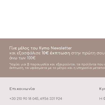
Γίνε μέλος του Kyma Newsletter
10€ έκπτωση
και εξασφάλισε
στην πρώτη σου
άνω των 100€
*Ισχύει για (1) παραγγελία και εξαιρούνται τα προϊόντα που 
έκπτωση, τα υφάσματα με το μέτρο και η υπηρεσία μεταπο
Επικοινωνία
Ky
+30 210 90 18 045, 6956 331 924
Η 