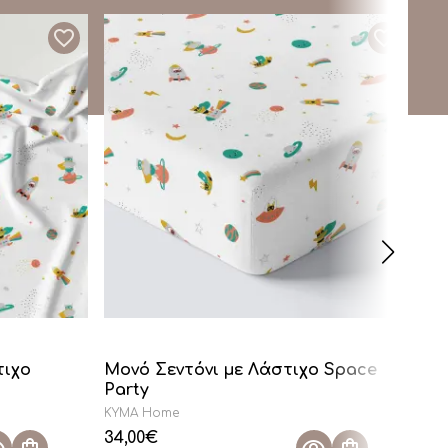
τιχο
Μονό Σεντόνι με Λάστιχο Space
Μο
Party
Pa
KYMA Home
KY
34,00
€
50,