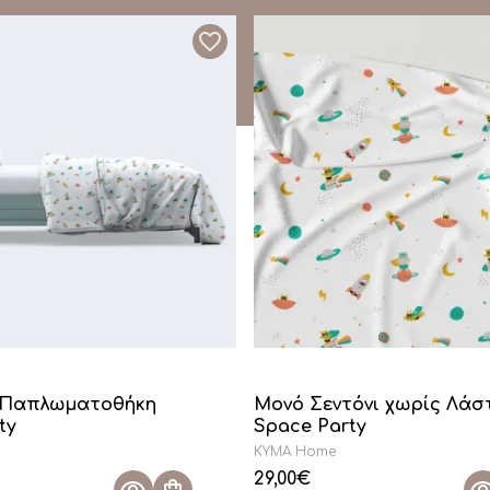
 Παπλωματοθήκη
Μονό Σεντόνι χωρίς Λάσ
ty
Space Party
KYMA Home
29,00
€