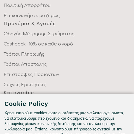
Πολιτική Απορρήτου
Επικοινωνήστε μαζί μας
Προνόμια & Αγορές
Οδηγός Μέτρησης Στρώματος
Cashback -10% σε κάθε αγορά
Τρόποι Πληρωμής
Τρόποι Αποστολής
Επιστροφές Προϊόντων
Συχνές Ερωτήσεις
Κατηγορίες
ΣΕΝΤΟΝΙΑ ΣΤΑ ΜΕΤΡΑ ΣΑΣ
Cookie Policy
ΥΦΑΣΜΑΤΑ ΜΕ ΤΟ ΜΕΤΡΟ
Χρησιμοποιούμε cookies ώστε ο ιστότοπός μας να λειτουργεί σωστά,
να εξατομικεύουμε περιεχόμενο και διαφημίσεις, να παρέχουμε
ΥΠΝΟΔΩΜΑΤΙΟ
λειτουργίες μέσων κοινωνικής δικτύωσης και να αναλύουμε την
κυκλοφορία μας. Επίσης, κοινοποιούμε πληροφορίες σχετικά με την
HOTEL & BNB