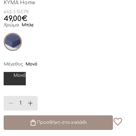
KYMA Home
665-1-1557R
49,00
€
Χρώμα
Μπλε
Μέγεθος
Μονό
Μονό
Προσθήκη στο καλάθι