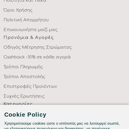
Ποιότητα και Υλικά
Όροι Χρήσης
Πολιτική Απορρήτου
Επικοινωνήστε μαζί μας
Προνόμια & Αγορές
Οδηγός Μέτρησης Στρώματος
Cashback -10% σε κάθε αγορά
Τρόποι Πληρωμής
Τρόποι Αποστολής
Επιστροφές Προϊόντων
Συχνές Ερωτήσεις
Κατηγορίες
ΣΕΝΤΟΝΙΑ ΣΤΑ ΜΕΤΡΑ ΣΑΣ
Cookie Policy
ΥΦΑΣΜΑΤΑ ΜΕ ΤΟ ΜΕΤΡΟ
Χρησιμοποιούμε cookies ώστε ο ιστότοπός μας να λειτουργεί σωστά,
να εξατομικεύουμε περιεχόμενο και διαφημίσεις, να παρέχουμε