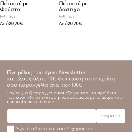
Πετσετέ με
Πετσετέ με
Φούστα
Λάστιχο
Rythmos
Rythmos
20,70
€
20,70
€
Από
Από
Γίνε μέλος του Kyma Newsletter
10€ έκπτωση
και εξασφάλισε
στην πρώτη
σου παραγγελία άνω των 100€
*Ισχύει για (1) παραγγελία και εξαιρούνται τα προϊόντα
που είναι ήδη σε έκπτωση, τα υφάσματα με το μέτρο και η
υπηρεσία μεταποίησης.
Έχω διαβάσει και αποδέχομαι την