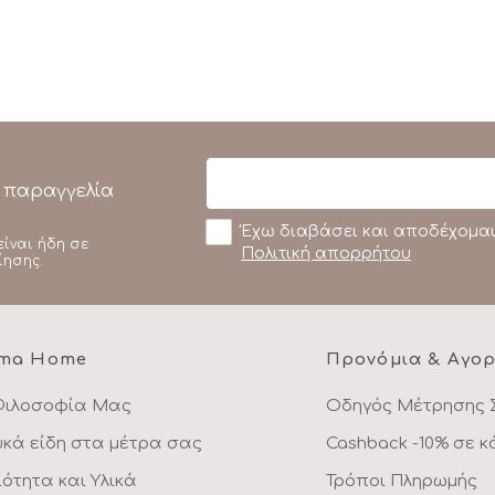
 παραγγελία
Έχω διαβάσει και αποδέχομαι
είναι ήδη σε
Πολιτική απορρήτου
ίησης.
ma Home
Προνόμια & Αγο
Φιλοσοφία Μας
Οδηγός Μέτρησης 
υκά είδη στα μέτρα σας
Cashback -10% σε 
ιότητα και Υλικά
Τρόποι Πληρωμής