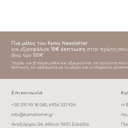
Γίνε μέλος του Kyma Newsletter
10€ έκπτωση
και εξασφάλισε
στην πρώτη σου
άνω των 100€
*Ισχύει για (1) παραγγελία και εξαιρούνται τα προϊόντα που 
έκπτωση, τα υφάσματα με το μέτρο και η υπηρεσία μεταπο
Επικοινωνία
Ky
+30 210 90 18 045, 6956 331 924
Η 
info@kymahome.gr
Λε
Αναξάρχου 56, Αθήνα 11631, Ελλάδα
Πο