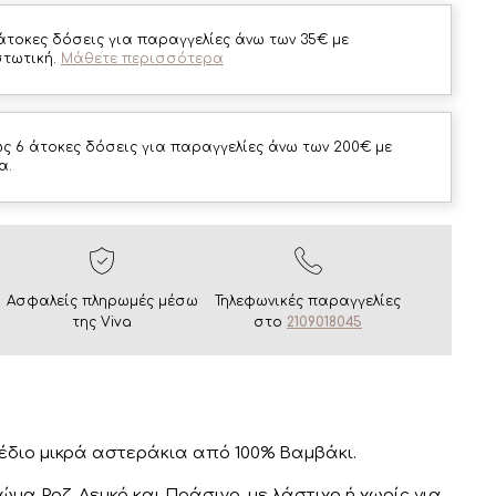
άτοκες δόσεις για παραγγελίες άνω των 35€ με
στωτική.
Μάθετε περισσότερα
ς 6 άτοκες δόσεις για παραγγελίες άνω των 200€ με
α.
Ασφαλείς πληρωμές μέσω
Τηλεφωνικές παραγγελίες
της Viva
στο
2109018045
χέδιο μικρά αστεράκια από 100% Βαμβάκι.
ώμα Ροζ, Λευκό και Πράσινο, με λάστιχο ή χωρίς για