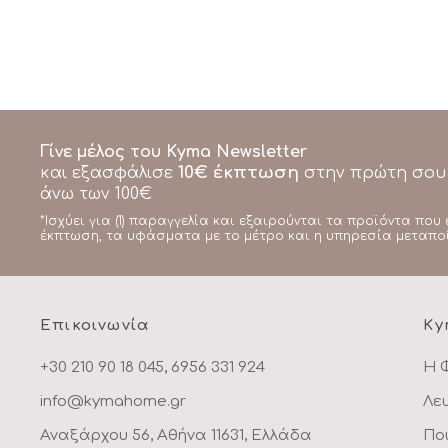
Γίνε μέλος του Kyma Newsletter
10€ έκπτωση
και εξασφάλισε
στην πρώτη σου
άνω των 100€
*Ισχύει για (1) παραγγελία και εξαιρούνται τα προϊόντα που 
έκπτωση, τα υφάσματα με το μέτρο και η υπηρεσία μεταπο
Επικοινωνία
Ky
+30 210 90 18 045, 6956 331 924
Η 
info@kymahome.gr
Λε
Αναξάρχου 56, Αθήνα 11631, Ελλάδα
Πο