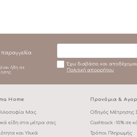
 παραγγελία
Έχω διαβάσει και αποδέχομαι
είναι ήδη σε
Πολιτική απορρήτου
ίησης.
ma Home
Προνόμια & Αγο
Φιλοσοφία Μας
Οδηγός Μέτρησης 
υκά είδη στα μέτρα σας
Cashback -10% σε 
ιότητα και Υλικά
Τρόποι Πληρωμής