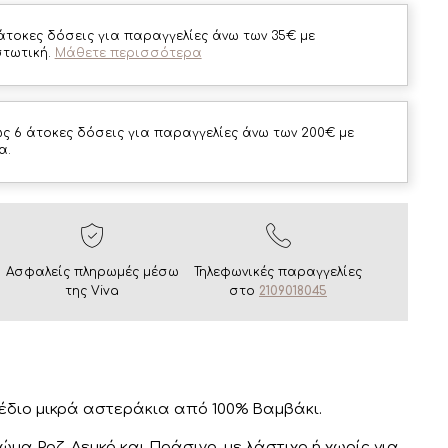
άτοκες δόσεις για παραγγελίες άνω των 35€ με
στωτική.
Μάθετε περισσότερα
ς 6 άτοκες δόσεις για παραγγελίες άνω των 200€ με
α.
Ασφαλείς πληρωμές μέσω
Τηλεφωνικές παραγγελίες
της Viva
στο
2109018045
χέδιο μικρά αστεράκια από 100% Βαμβάκι.
ώμα Ροζ, Λευκό και Πράσινο, με λάστιχο ή χωρίς για