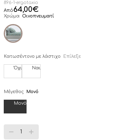
896-1-ergotaxio
64,00
€
Από
Χρώμα
Οινοπνευματί
Κατωσέντονο με λάστιχο
Επίλεξε
Όχι
Ναι
Μέγεθος
Μονό
Μονό