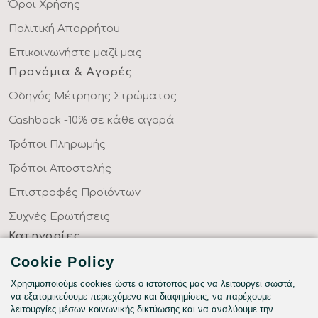
Όροι Χρήσης
Πολιτική Απορρήτου
Επικοινωνήστε μαζί μας
Προνόμια & Αγορές
Οδηγός Μέτρησης Στρώματος
Cashback -10% σε κάθε αγορά
Τρόποι Πληρωμής
Τρόποι Αποστολής
Επιστροφές Προϊόντων
Συχνές Ερωτήσεις
Κατηγορίες
ΣΕΝΤΟΝΙΑ ΣΤΑ ΜΕΤΡΑ ΣΑΣ
Cookie Policy
ΥΦΑΣΜΑΤΑ ΜΕ ΤΟ ΜΕΤΡΟ
Χρησιμοποιούμε cookies ώστε ο ιστότοπός μας να λειτουργεί σωστά,
να εξατομικεύουμε περιεχόμενο και διαφημίσεις, να παρέχουμε
ΥΠΝΟΔΩΜΑΤΙΟ
λειτουργίες μέσων κοινωνικής δικτύωσης και να αναλύουμε την