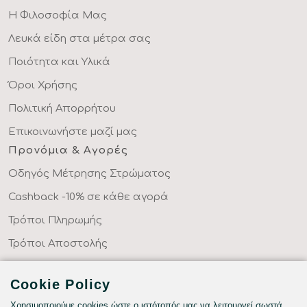
Η Φιλοσοφία Μας
Λευκά είδη στα μέτρα σας
Ποιότητα και Υλικά
Όροι Χρήσης
Πολιτική Απορρήτου
Επικοινωνήστε μαζί μας
Προνόμια & Αγορές
Οδηγός Μέτρησης Στρώματος
Cashback -10% σε κάθε αγορά
Τρόποι Πληρωμής
Τρόποι Αποστολής
Επιστροφές Προϊόντων
Cookie Policy
Συχνές Ερωτήσεις
Χρησιμοποιούμε cookies ώστε ο ιστότοπός μας να λειτουργεί σωστά,