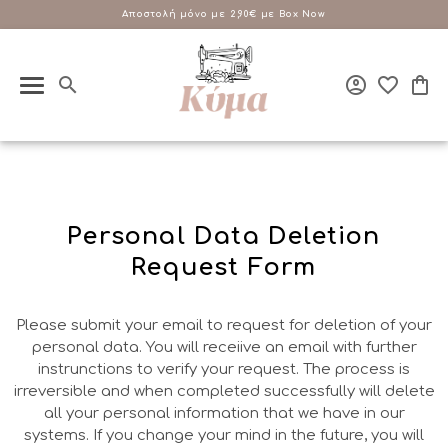
Cashback 10%
ΔΩΡΕΑΝ Αποστολή με αγορές από 100€
ΔΩΡΕΑΝ Αποστολή με αγορές από 100€
Επικοινώνησε μαζί μας
Αποστολή μόνο με 2,90€ με Box Now
Αποστολή μόνο με 2,90€ με Box Now
3 Άτοκες Δόσεις Χωρίς Πιστωτική
σε Κάθε σου Αγορά!
210 90 18 045
Μάθε περισσότερα
Personal Data Deletion
Request Form
Please submit your email to request for deletion of your
personal data. You will receiive an email with further
instrunctions to verify your request. The process is
irreversible and when completed successfully will delete
all your personal information that we have in our
systems. If you change your mind in the future, you will