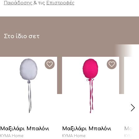
& τις
Παράδοσης
Επιστροφές
Στο ίδιο σετ
Μαξιλάρι Μπαλόνι
Μαξιλάρι Μπαλόνι
Μαξι
KYMA Home
KYMA Home
KYMA 