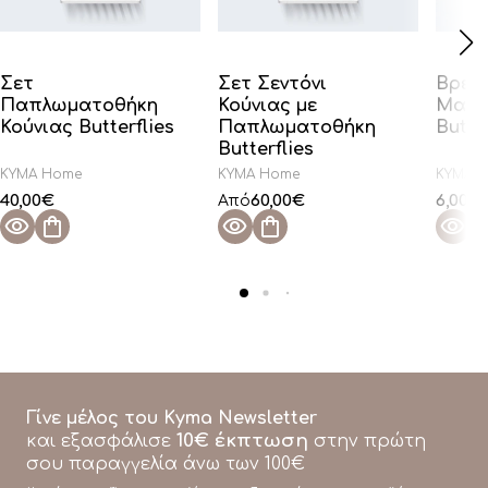
Σετ
Σετ Σεντόνι
Βρεφ
Παπλωματοθήκη
Κούνιας με
Μαξι
Κούνιας Butterflies
Παπλωματοθήκη
Butter
Butterflies
KYMA Home
KYMA Home
KYMA 
40,00
€
60,00
€
6,00
€
Από
Γίνε μέλος του Kyma Newsletter
10€ έκπτωση
και εξασφάλισε
στην πρώτη
σου παραγγελία άνω των 100€