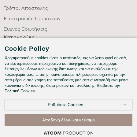
Τρόποι Αποστολής
Επιστροφές Προϊόντων
Συχνές Ερωτήσεις
Κατηγορίες
ΣΕΝΤΟΝΙΑ ΣΤΑ ΜΕΤΡΑ ΣΑΣ
Cookie Policy
ΥΦΑΣΜΑΤΑ ΜΕ ΤΟ ΜΕΤΡΟ
Χρησιμοποιούμε cookies ώστε ο ιστότοπός μας να λειτουργεί σωστά,
να εξατομικεύουμε περιεχόμενο και διαφημίσεις, να παρέχουμε
ΥΠΝΟΔΩΜΑΤΙΟ
λειτουργίες μέσων κοινωνικής δικτύωσης και να αναλύουμε την
κυκλοφορία μας. Επίσης, κοινοποιούμε πληροφορίες σχετικά με την
HOTEL & BNB
από μέρους σας χρήση της τοποθεσίας μας στα συνεργαζόμενα μέσα
κοινωνικής δικτύωσης, διαφημίσεων και ανάλυσης. Διαβάστε την
ΠΑΙΔΙΚΟ - ΕΦΗΒΙΚΟ
Πολιτική Cookies
Ρυθμίσεις Cookies
©2026
Αποδοχή όλων και κλείσιμο