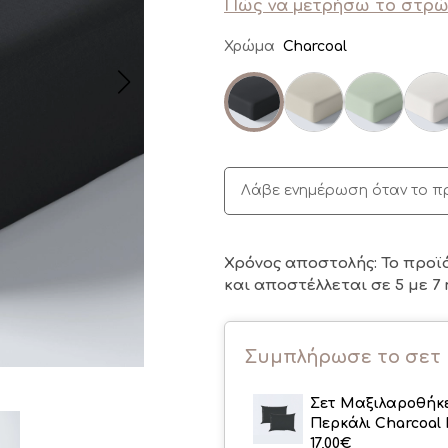
Πώς να μετρήσω το στρώ
Χρώμα
Charcoal
Λάβε ενημέρωση όταν το π
Χρόνος αποστολής: Το προϊ
και αποστέλλεται σε 5 με 7 
Συμπλήρωσε το σετ
Σετ Μαξιλαροθήκ
Περκάλι Charcoal 
17,00
€