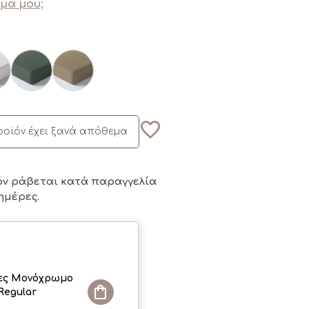
μα μου;
ροϊόν έχει ξανά απόθεμα
όν ράβεται κατά παραγγελία
ημέρες.
ες Μονόχρωμο
Regular