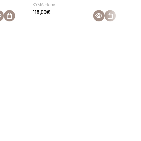
KYMA Home
KY
118,00
€
105