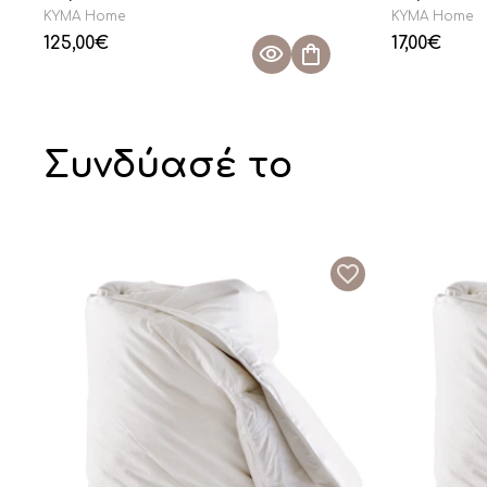
KYMA Home
KYMA Home
125,00
€
17,00
€
Συνδύασέ το