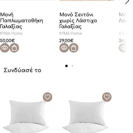
Μονή
Μονό Σεντόνι
Μονό 
Παπλωματοθήκη
χωρίς Λάστιχο
Λάστι
Γαλαξίας
Γαλαξίας
KYMA Home
KYMA Home
KYMA 
50,00
€
29,00
€
34,00
Συνδύασέ το