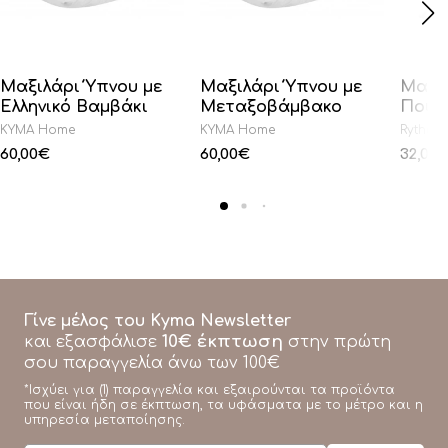
Μαξιλάρι Ύπνου με
Μαξιλάρι Ύπνου με
Μαξι
Ελληνικό Βαμβάκι
Μεταξοβάμβακο
Πούπ
KYMA Home
KYMA Home
Rythmo
60,00
€
60,00
€
32,00
Γίνε μέλος του Kyma Newsletter
10€ έκπτωση
και εξασφάλισε
στην πρώτη
σου παραγγελία άνω των 100€
*Ισχύει για (1) παραγγελία και εξαιρούνται τα προϊόντα
που είναι ήδη σε έκπτωση, τα υφάσματα με το μέτρο και η
υπηρεσία μεταποίησης.