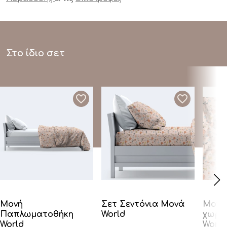
Στο ίδιο σετ
Μονή
Σετ Σεντόνια Μονά
Μονό 
Παπλωματοθήκη
World
χωρί
World
World