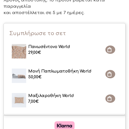
Χρόνος αποστολής: Το προϊόν ράβεται κατά
παραγγελία
και αποστέλλεται σε 5 με 7 ημέρες.
Συμπλήρωσε το σετ
Πανωσέντονο World
29,00
€
Μονή Παπλωματοθήκη World
50,00
€
Μαξιλαροθήκη World
7,00
€