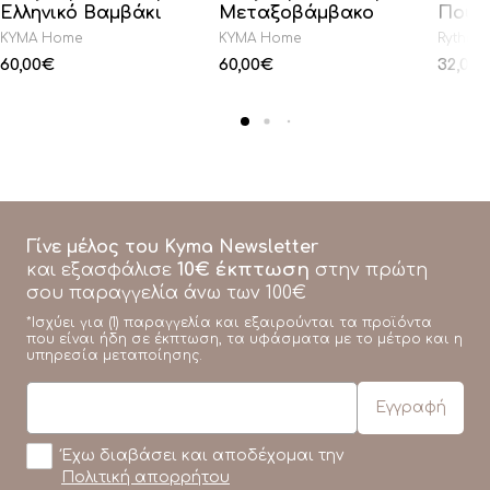
Ελληνικό Βαμβάκι
Μεταξοβάμβακο
Πούπ
KYMA Home
KYMA Home
Rythmo
60,00
€
60,00
€
32,00
Γίνε μέλος του Kyma Newsletter
10€ έκπτωση
και εξασφάλισε
στην πρώτη
σου παραγγελία άνω των 100€
*Ισχύει για (1) παραγγελία και εξαιρούνται τα προϊόντα
που είναι ήδη σε έκπτωση, τα υφάσματα με το μέτρο και η
υπηρεσία μεταποίησης.
Έχω διαβάσει και αποδέχομαι την
Πολιτική απορρήτου