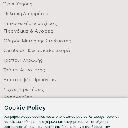
Όροι Χρήσης
Πολιτική Απορρήτου
Επικοινωνήστε μαζί μας
Προνόμια & Αγορές
Οδηγός Μέτρησης Στρώματος
Cashback -10% σε κάθε αγορά
Τρόποι Πληρωμής
Τρόποι Αποστολής
Επιστροφές Προϊόντων
Συχνές Ερωτήσεις
Κατηγορίες
ΣΕΝΤΟΝΙΑ ΣΤΑ ΜΕΤΡΑ ΣΑΣ
Cookie Policy
ΥΦΑΣΜΑΤΑ ΜΕ ΤΟ ΜΕΤΡΟ
Χρησιμοποιούμε cookies ώστε ο ιστότοπός μας να λειτουργεί σωστά,
να εξατομικεύουμε περιεχόμενο και διαφημίσεις, να παρέχουμε
ΥΠΝΟΔΩΜΑΤΙΟ
λειτουργίες μέσων κοινωνικής δικτύωσης και να αναλύουμε την