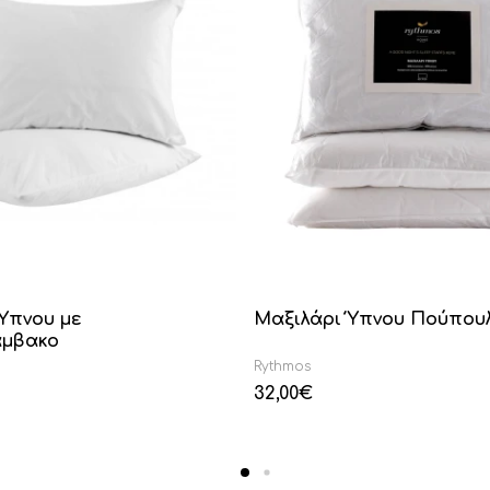
Ύπνου με
Μαξιλάρι Ύπνου Πούπου
μβακο
Rythmos
32,00
€