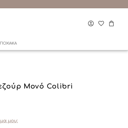
ΠΟΧΙΑΚΑ
εζούρ Μονό Colibri
μα μου;