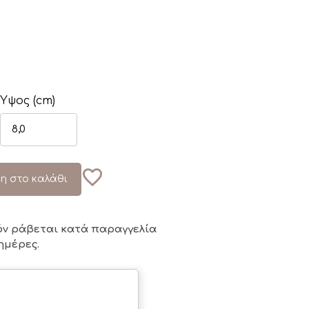
Ύψος (cm)
η στο καλάθι
όν ράβεται κατά παραγγελία
ημέρες.