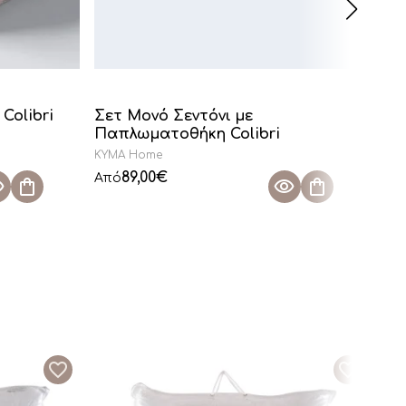
Colibri
Σετ Μονό Σεντόνι με
Σε
Παπλωματοθήκη Colibri
KYMA Home
KY
89,00
€
Από
Απ