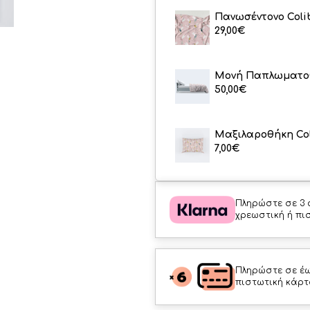
Πανωσέντονο Coli
29,00
€
Μονή Παπλωματοθ
50,00
€
Μαξιλαροθήκη Col
7,00
€
Πληρώστε σε 3 
χρεωστική ή πι
Πληρώστε σε έω
πιστωτική κάρτ