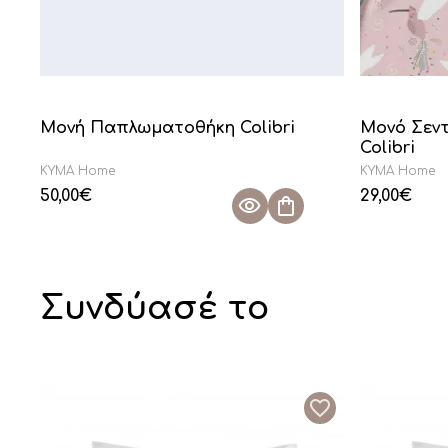
Μονή Παπλωματοθήκη Colibri
Μονό Σεντ
Colibri
KYMA Home
KYMA Home
50,00
€
29,00
€
Συνδύασέ το