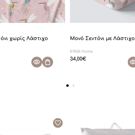
όνι χωρίς Λάστιχο
Μονό Σεντόνι με Λάστιχο 
KYMA Home
34,00
€