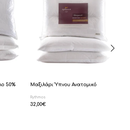
λο 50%
Μαξιλάρι Ύπνου Ανατομικό
Μα
Rythmos
Ryt
32,00
€
25