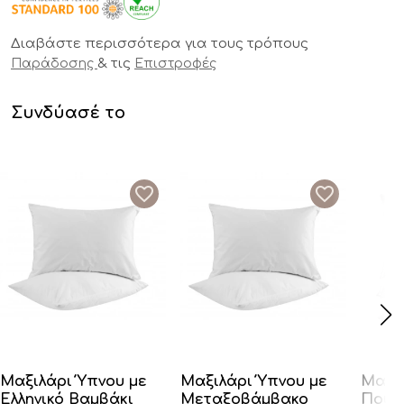
Διαβάστε περισσότερα για τους τρόπους
& τις
Παράδοσης
Επιστροφές
Συνδύασέ το
Μαξιλάρι Ύπνου με
Μαξιλάρι Ύπνου με
Μαξι
Ελληνικό Βαμβάκι
Μεταξοβάμβακο
Πούπ