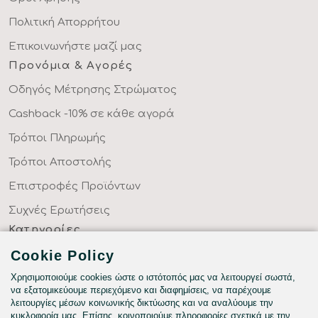
Πολιτική Απορρήτου
Επικοινωνήστε μαζί μας
Προνόμια & Αγορές
Οδηγός Μέτρησης Στρώματος
Cashback -10% σε κάθε αγορά
Τρόποι Πληρωμής
Τρόποι Αποστολής
Επιστροφές Προϊόντων
Συχνές Ερωτήσεις
Κατηγορίες
ΣΕΝΤΟΝΙΑ ΣΤΑ ΜΕΤΡΑ ΣΑΣ
Cookie Policy
ΥΦΑΣΜΑΤΑ ΜΕ ΤΟ ΜΕΤΡΟ
Χρησιμοποιούμε cookies ώστε ο ιστότοπός μας να λειτουργεί σωστά,
να εξατομικεύουμε περιεχόμενο και διαφημίσεις, να παρέχουμε
ΥΠΝΟΔΩΜΑΤΙΟ
λειτουργίες μέσων κοινωνικής δικτύωσης και να αναλύουμε την
κυκλοφορία μας. Επίσης, κοινοποιούμε πληροφορίες σχετικά με την