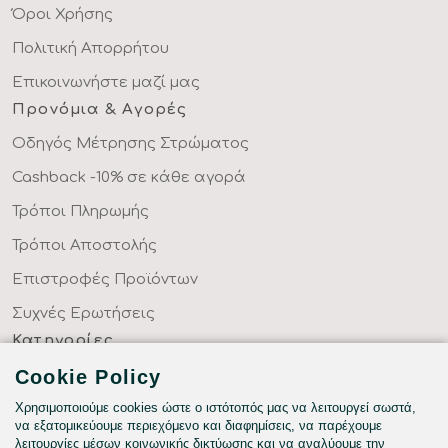
Όροι Χρήσης
Πολιτική Απορρήτου
Επικοινωνήστε μαζί μας
Προνόμια & Αγορές
Οδηγός Μέτρησης Στρώματος
Cashback -10% σε κάθε αγορά
Τρόποι Πληρωμής
Τρόποι Αποστολής
Επιστροφές Προϊόντων
Συχνές Ερωτήσεις
Κατηγορίες
ΣΕΝΤΟΝΙΑ ΣΤΑ ΜΕΤΡΑ ΣΑΣ
Cookie Policy
ΥΦΑΣΜΑΤΑ ΜΕ ΤΟ ΜΕΤΡΟ
Χρησιμοποιούμε cookies ώστε ο ιστότοπός μας να λειτουργεί σωστά,
να εξατομικεύουμε περιεχόμενο και διαφημίσεις, να παρέχουμε
ΥΠΝΟΔΩΜΑΤΙΟ
λειτουργίες μέσων κοινωνικής δικτύωσης και να αναλύουμε την