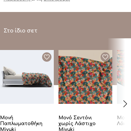
Στο ίδιο σετ
Μονή
Μονό Σεντόνι
Μονό 
Παπλωματοθήκη
χωρίς Λάστιχο
Λάστι
Miyuki
Miyuki