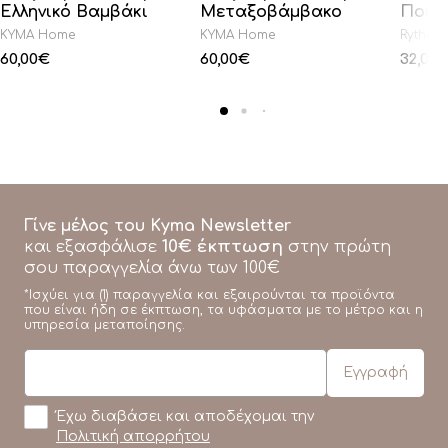
Ελληνικό Βαμβάκι
Μεταξοβάμβακο
Πούπ
KYMA Home
KYMA Home
Rythmo
60,00
€
60,00
€
32,00
Γίνε μέλος του Kyma Newsletter
10€ έκπτωση
και εξασφάλισε
στην πρώτη
σου παραγγελία άνω των 100€
*Ισχύει για (1) παραγγελία και εξαιρούνται τα προϊόντα
που είναι ήδη σε έκπτωση, τα υφάσματα με το μέτρο και η
υπηρεσία μεταποίησης.
Έχω διαβάσει και αποδέχομαι την
Πολιτική απορρήτου