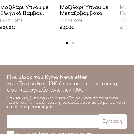
Μαξιλάρι Ύπνου με
Μαξιλάρι Ύπνου με
Μαξι
Ελληνικό Βαμβάκι
Μεταξοβάμβακο
Πούπ
KYMA Home
KYMA Home
Rythmo
60,00
€
60,00
€
32,00
Γίνε μέλος του Kyma Newsletter
10€ έκπτωση
και εξασφάλισε
στην πρώτη
σου παραγγελία άνω των 100€
*Ισχύει για (1) παραγγελία και εξαιρούνται τα προϊόντα
που είναι ήδη σε έκπτωση, τα υφάσματα με το μέτρο και η
υπηρεσία μεταποίησης.