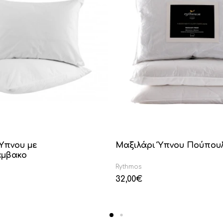
Ύπνου με
Μαξιλάρι Ύπνου Πούπου
μβακο
Rythmos
32,00
€