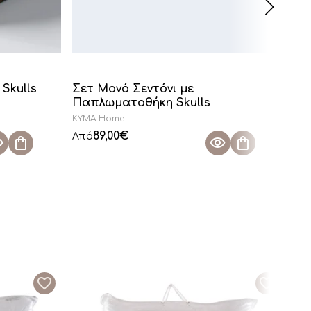
Skulls
Σετ Μονό Σεντόνι με
Σε
Παπλωματοθήκη Skulls
KYMA Home
KY
89,00
€
Από
Απ