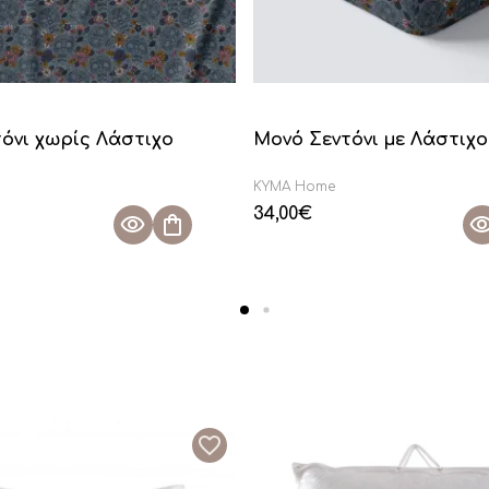
όνι χωρίς Λάστιχο
Μονό Σεντόνι με Λάστιχο 
KYMA Home
34,00
€