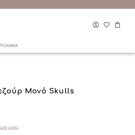
ΠΟΧΙΑΚΑ
εζούρ Μονό Skulls
μα μου;