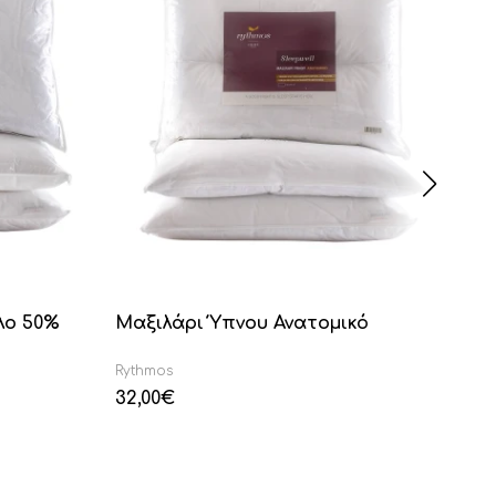
λο 50%
Μαξιλάρι Ύπνου Ανατομικό
Μα
Rythmos
Ryt
32,00
€
25