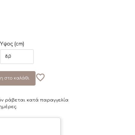
Ύψος (cm)
η στο καλάθι
όν ράβεται κατά παραγγελία
ημέρες.