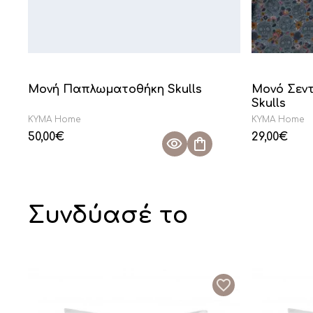
Μονή Παπλωματοθήκη Skulls
Μονό Σεντ
Skulls
KYMA Home
KYMA Home
50,00
€
29,00
€
Συνδύασέ το