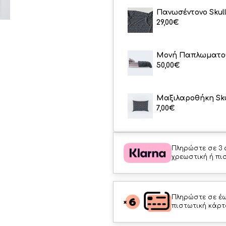
Πανωσέντονο Skul
29,00
€
Μονή Παπλωματοθ
50,00
€
Μαξιλαροθήκη Sku
7,00
€
Πληρώστε σε 3 
χρεωστική ή πι
Πληρώστε σε έω
πιστωτική κάρτ