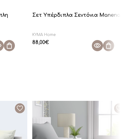
πλη
Σετ Υπέρδιπλα Σεντόνια Manena
Σε
Ma
KYMA Home
KY
88,00
€
108