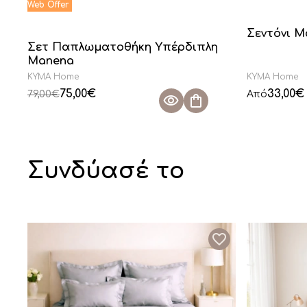
Σεντόνι 
Σετ Παπλωματοθήκη Υπέρδιπλη
Manena
KYMA Home
KYMA Home
75,00
€
33,00
€
79,00
€
Από
Συνδύασέ το