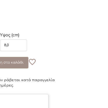
Ύψος (cm)
η στο καλάθι
όν ράβεται κατά παραγγελία
ημέρες.