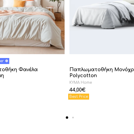
οθήκη Φανέλα
Παπλωματοθήκη Μονόχ
μη
Polycotton
KYMA Home
44,00
€