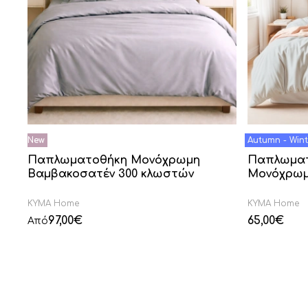
Παπλωματοθήκη Μονόχρωμη
Παπλωματ
Βαμβακοσατέν 300 κλωστών
Μονόχρω
KYMA Home
KYMA Home
97,00
€
65,00
€
Από