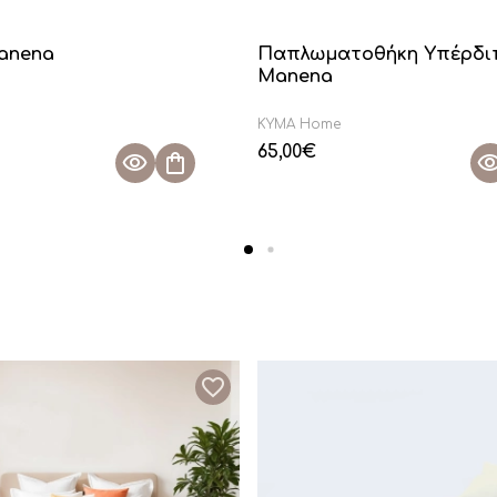
Manena
Παπλωματοθήκη Υπέρδι
Manena
KYMA Home
65,00
€