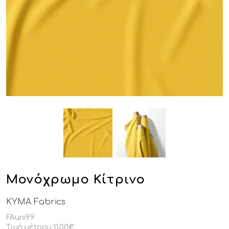
Μονόχρωμο Κίτρινο
KYMA Fabrics
FAuni99
Τιμή μέτρου:
11,00€