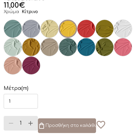
11,00
€
Χρώμα
Κίτρινο
Μέτρα(m)
Προσθήκη στο καλάθι