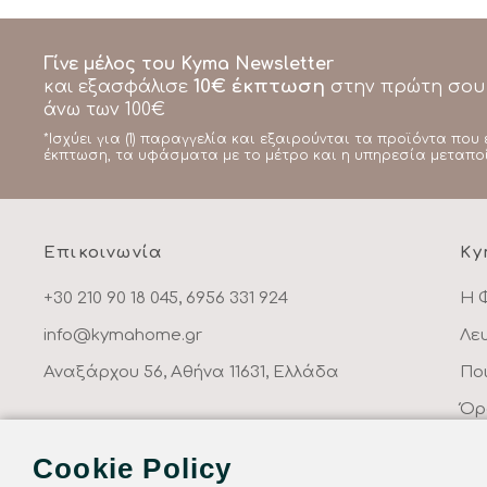
Γίνε μέλος του Kyma Newsletter
10€ έκπτωση
και εξασφάλισε
στην πρώτη σου
άνω των 100€
*Ισχύει για (1) παραγγελία και εξαιρούνται τα προϊόντα που 
έκπτωση, τα υφάσματα με το μέτρο και η υπηρεσία μεταπο
Επικοινωνία
Ky
+30 210 90 18 045, 6956 331 924
Η 
info@kymahome.gr
Λε
Αναξάρχου 56, Αθήνα 11631, Ελλάδα
Πο
Όρ
Πο
Cookie Policy
Επ