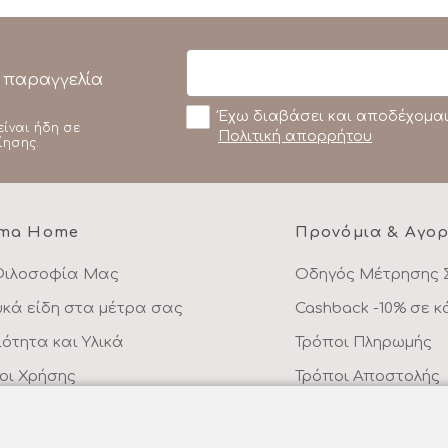
 παραγγελία
Έχω διαβάσει και αποδέχομαι
είναι ήδη σε
Πολιτική απορρήτου
ίησης.
ma Home
Προνόμια & Αγο
Φιλοσοφία Μας
Οδηγός Μέτρησης 
υκά είδη στα μέτρα σας
Cashback -10% σε 
ιότητα και Υλικά
Τρόποι Πληρωμής
οι Χρήσης
Τρόποι Αποστολής
λιτική Απορρήτου
Επιστροφές Προϊό
ικοινωνήστε μαζί μας
Συχνές Ερωτήσεις